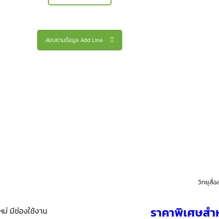
สอบถามข้อมูล Add Line
วิทยุสื
ราคาพิเศษสำห
่ มีช่องใช้งาน