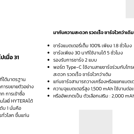
มากับความสะดวก รวดเร็จ ชาร์จไวกว่าเดิม
ชาร์จแบตเตอรี่เต็ม 100% เพียง 1.8 ชั่วโมง
ชาร์จเพียง 30 นาทีใช้งานได้ 5 ชั่วโมง
เมื่อ 31
รองรับการชาร์จ 2 แบบ
พอร์ต Type-C ใช้งานสายชาร์จร่วมกับโทรศ
สะดวก รวดเร็จ ชาร์จไวกว่าเดิม
ที่ได้มาตรฐาน
แท่นชาร์จสามารถวางเครื่องหรือแยกแบตเตอร
ิดการขยายตัวอย่าง
ความจุแบตเตอรี่สูง 1,500 mAh ใช้งานต่อเนื
ท การเข้าซื้อ
หรืออัพเกตเป็น ตัวเลือกเสริม : 2,000 mAh 
โนโลยี่ HYTERAได้
บ 1 นั่นคือ
่วโลก ขึ้นแท่น