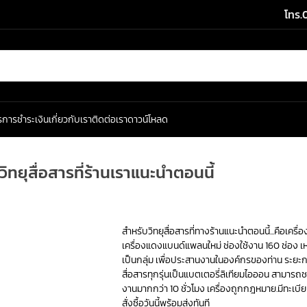
โทร.
ร
การชำระเงิน
เกี่ยวกับเรา
ติดต่อเรา
ดาวน์โหลด
วิทยุสื่อสารที่ร้านเราแนะนำตอนนี้
สำหรับวิทยุสื่อสารที่ทางร้านแนะนำตอนนี้...คือเครื
เครื่องแดงแบนด์แพลนใหม่ ช่องใช้งาน 160 ช่อง เ
เป็นกลุ่ม เพื่อประสานงานในองค์กรของท่าน ระยะการ
สื่อสารทุกรุ่นเป็นแบตเตอรี่ลิเทียมไอออน สามา
งานมากกว่า 10 ชั่วโมง เครื่องถูกกฎหมาย.มีทะเบีย
สั่งซื้อวันนี้พร้อมส่งทันที