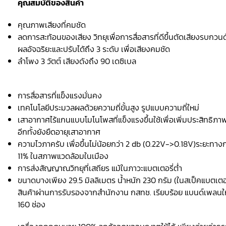
คุณสมบัติของสินค้า
คุณภาพเสียงที่คมชัด
ลดการสะท้อนของเสียง วิทยุเพื่อการสื่อสารที่ดีขึ้นตัดเสียงรบก
ผลอัจฉริยะและปรับได้ถึง 3 ระดับ เพื่อเสียงคมชัด
ลำโพง 3 วัตต์ เสียงดังถึง 90 เดซิเบล
การสื่อสารที่แข็งแรงมั่นคง
เทคโนโลยีประมวลผลด้วยความถี่ขั้นสูง รูปแบบความถี่ใหม่
เสาอากาศไร้แกนแบบโมโนโพสที่แข็งแรงขึ้นใช้เพื่อเพิ่มประสิทธิภา
อีกทั้งยังยืดอายุเสาอากาศ
ความไวภาครับ เพื่อขึ้นไม่น้อยกว่า 2 db (0.22V->0.18V)ระยะทางกา
11% ในสภาพแวดล้อมในเมือง
การส่งสัญญาณวิทยุที่เสถียร แม้ในภาวะแบตเตอรี่ต่ำ
ขนาดบางเพียง 29.5 มิลลิเมตร น้ำหนัก 230 กรัม (ในสเป็คแบตเตอ
สินค้าผ่านการรับรองจากสำนักงาน กสทช. เรียบร้อย แบนด์เพลนใหม
160 ช่อง