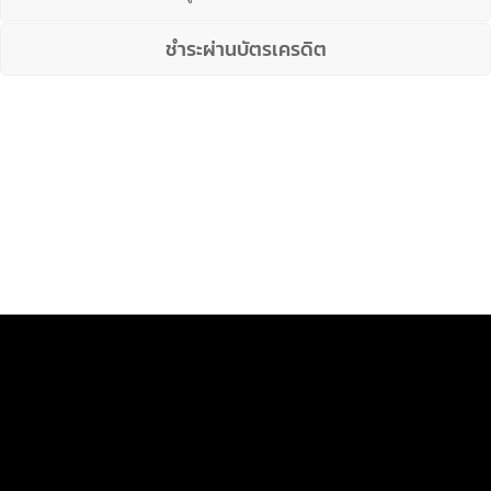
ชำระผ่านบัตรเครดิต
บริษัท ทูเวย์เรดิโอ คอมมูนิเคชั่น จำกัด
2830 ซอยลาดพร้าว128/4
เขตบางกะปิ กรุงเทพฯ10240