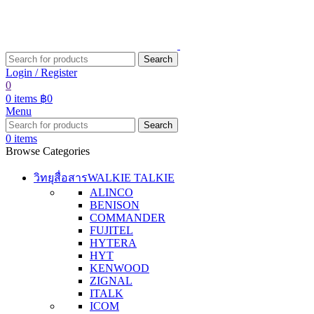
Search
Login / Register
0
0
items
฿
0
Menu
Search
0
items
Browse Categories
วิทยุสื่อสาร
WALKIE TALKIE
ALINCO
BENISON
COMMANDER
FUJITEL
HYTERA
HYT
KENWOOD
ZIGNAL
ITALK
ICOM