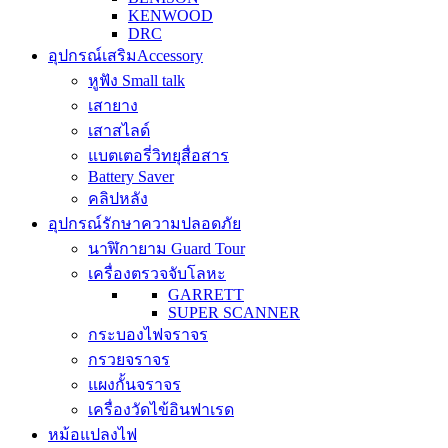
KENWOOD
DRC
อุปกรณ์เสริม
Accessory
หูฟัง Small talk
เสายาง
เสาสไลด์
แบตเตอรี่วิทยุสื่อสาร
Battery Saver
คลิปหลัง
อุปกรณ์รักษาความปลอดภัย
นาฬิกายาม Guard Tour
เครื่องตรวจจับโลหะ
GARRETT
SUPER SCANNER
กระบองไฟจราจร
กรวยจราจร
แผงกั้นจราจร
เครื่องวัดไข้อินฟาเรด
หม้อแปลงไฟ