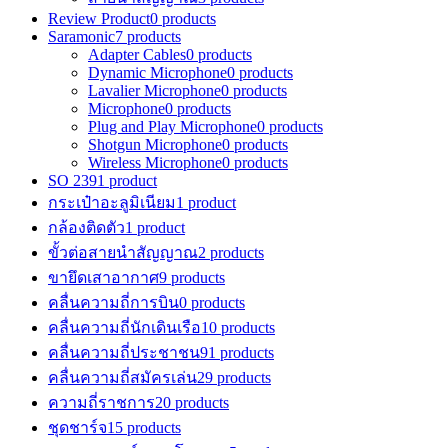
Review Product
0 products
Saramonic
7 products
Adapter Cables
0 products
Dynamic Microphone
0 products
Lavalier Microphone
0 products
Microphone
0 products
Plug and Play Microphone
0 products
Shotgun Microphone
0 products
Wireless Microphone
0 products
SO 239
1 product
กระเป๋าอะลูมิเนียม
1 product
กล้องติดตัว
1 product
ขั้วต่อสายนำสัญญาณ
2 products
ขายึดเสาอากาศ
9 products
คลื่นความถี่การบิน
0 products
คลื่นความถี่นักเดินเรือ
10 products
คลื่นความถี่ประชาชน
91 products
คลื่นความถี่สมัครเล่น
29 products
ความถี่ราชการ
20 products
ชุดชาร์จ
15 products