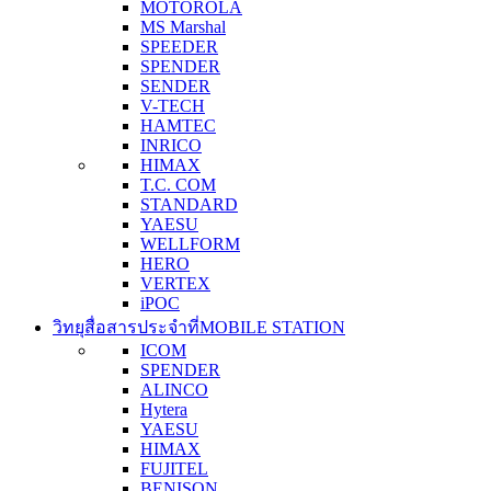
MOTOROLA
MS Marshal
SPEEDER
SPENDER
SENDER
V-TECH
HAMTEC
INRICO
HIMAX
T.C. COM
STANDARD
YAESU
WELLFORM
HERO
VERTEX
iPOC
วิทยุสื่อสารประจำที่
MOBILE STATION
ICOM
SPENDER
ALINCO
Hytera
YAESU
HIMAX
FUJITEL
BENISON