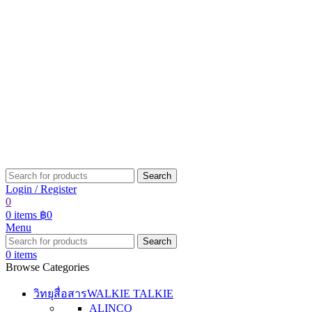
Search
Login / Register
0
0
items
฿
0
Menu
Search
0
items
Browse Categories
วิทยุสื่อสาร
WALKIE TALKIE
ALINCO