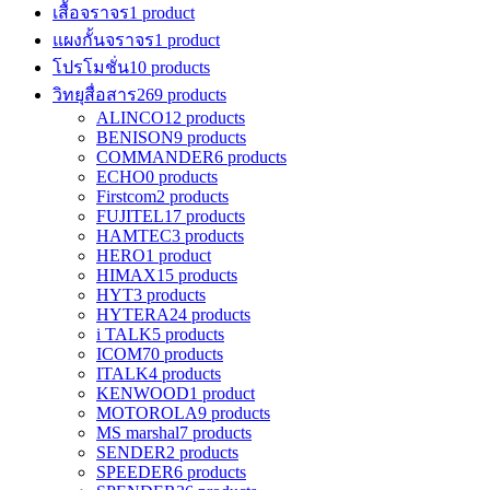
เสื้อจราจร
1 product
แผงกั้นจราจร
1 product
โปรโมชั่น
10 products
วิทยุสื่อสาร
269 products
ALINCO
12 products
BENISON
9 products
COMMANDER
6 products
ECHO
0 products
Firstcom
2 products
FUJITEL
17 products
HAMTEC
3 products
HERO
1 product
HIMAX
15 products
HYT
3 products
HYTERA
24 products
i TALK
5 products
ICOM
70 products
ITALK
4 products
KENWOOD
1 product
MOTOROLA
9 products
MS marshal
7 products
SENDER
2 products
SPEEDER
6 products