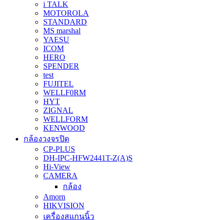
i TALK
MOTOROLA
STANDARD
MS marshal
YAESU
ICOM
HERO
SPENDER
test
FUJITEL
WELLF0RM
HYT
ZIGNAL
WELLFORM
KENWOOD
กล้องวงจรปิด
CP-PLUS
DH-IPC-HFW2441T-Z(A)S
Hi-View
CAMERA
กล้อง
Amorn
HIKVISION
เครื่องสแกนนิ้ว