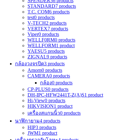
SPENDER
36 products
STANDARD
7 products
T.C. COM
6 products
test
0 products
V-TECH
2 products
VERTEX
7 products
Viper
0 products
WELLF0RM
0 products
WELLFORM
1 product
YAESU
5 products
ZIGNAL
9 products
กล้องวงจรปิด
3 products
Amorn
0 products
CAMERA
0 products
กล้อง
0 products
CP-PLUS
0 products
DH-IPC-HFW2441T-Z(A)S
1 product
Hi-View
0 products
HIKVISION
1 product
เครื่องสแกนนิ้ว
0 products
นาฬิกายาม
4 products
HIP
3 products
JWM
1 product
เครื่องตรวจจับโลหะ
4 products