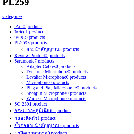
PL259
Categories
iAnt
0 products
Inrico
1 product
iPOC
5 products
PL259
3 products
สายนำสัญญาณ
3 products
Review Product
0 products
Saramonic
7 products
Adapter Cables
0 products
Dynamic Microphone
0 products
Lavalier Microphone
0 products
Microphone
0 products
Plug and Play Microphone
0 products
Shotgun Microphone
0 products
Wireless Microphone
0 products
SO 239
1 product
กระเป๋าอะลูมิเนียม
1 product
กล้องติดตัว
1 product
ขั้วต่อสายนำสัญญาณ
2 products
ขายึดเสาอากาศ
9 products