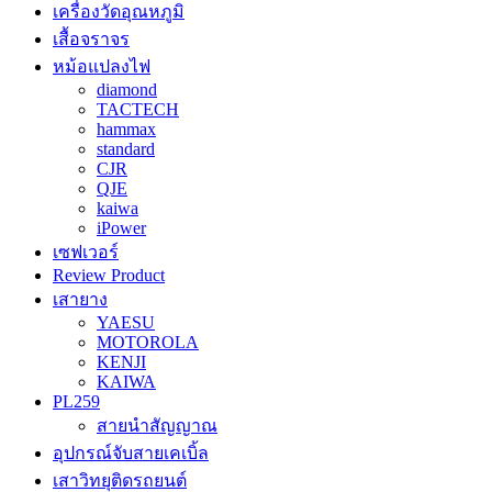
เครื่องวัดอุณหภูมิ
เสื้อจราจร
หม้อแปลงไฟ
diamond
TACTECH
hammax
standard
CJR
QJE
kaiwa
iPower
เซฟเวอร์
Review Product
เสายาง
YAESU
MOTOROLA
KENJI
KAIWA
PL259
สายนำสัญญาณ
อุปกรณ์จับสายเคเบิ้ล
เสาวิทยุติดรถยนต์