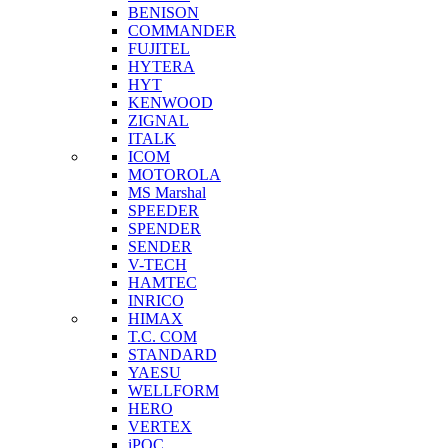
BENISON
COMMANDER
FUJITEL
HYTERA
HYT
KENWOOD
ZIGNAL
ITALK
ICOM
MOTOROLA
MS Marshal
SPEEDER
SPENDER
SENDER
V-TECH
HAMTEC
INRICO
HIMAX
T.C. COM
STANDARD
YAESU
WELLFORM
HERO
VERTEX
iPOC