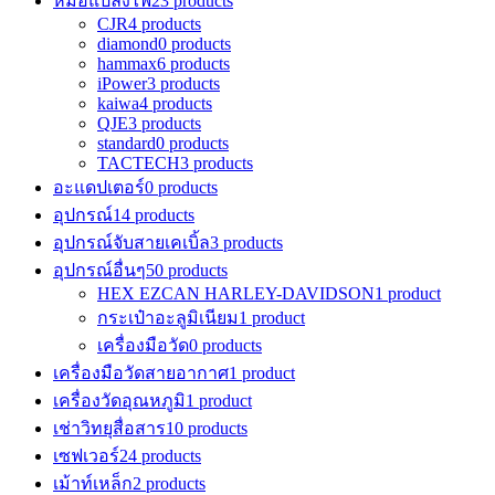
หม้อแปลงไฟ
23 products
CJR
4 products
diamond
0 products
hammax
6 products
iPower
3 products
kaiwa
4 products
QJE
3 products
standard
0 products
TACTECH
3 products
อะแดปเตอร์
0 products
อุปกรณ์
14 products
อุปกรณ์จับสายเคเบิ้ล
3 products
อุปกรณ์อื่นๆ
50 products
HEX EZCAN HARLEY-DAVIDSON
1 product
กระเป๋าอะลูมิเนียม
1 product
เครื่องมือวัด
0 products
เครื่องมือวัดสายอากาศ
1 product
เครื่องวัดอุณหภูมิ
1 product
เช่าวิทยุสื่อสาร
10 products
เซฟเวอร์
24 products
เม้าท์เหล็ก
2 products