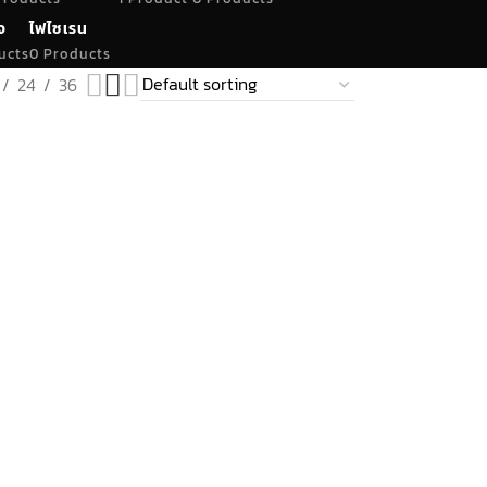
จ
ไฟไซเรน
ucts
0 Products
24
36