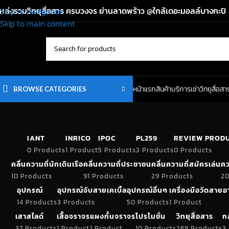
หล่งรวมวิทยุสื่อสาร ครบวงจร ย่านลาดพร้าว @ใกล้เดอะมอลล์บางกะปิ
Skip to navigation
Skip to main content
หน้าแรก
สินค้า
บริการเช่าวิทยุสื่อสา
BROWSE CATEGORIES
IANT
INRICO
IPOC
PL259
REVIEW PROD
0 Products
1 Product
5 Products
3 Products
0 Products
คลื่นความถี่นักเดินเรือ
คลื่นความถี่ประชาชน
คลื่นความถี่สมัครเล่น
คว
10 Products
91 Products
29 Products
20
อุปกรณ์
อุปกรณ์จับสายเคเบิ้ล
อุปกรณ์อื่นๆ
เครื่องมือวัดสาย
14 Products
3 Products
50 Products
1 Product
เสาสไลด์
เสื้อจราจร
แผงกั้นจราจร
โปรโมชั่น
วิทยุสื่อสาร
ก
37 Products
1 Product
1 Product
10 Products
269 Products
3