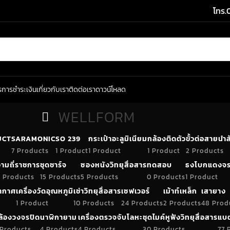
โทร.
ร
การชำระเงิน
เกี่ยวกับเรา
ติดต่อเรา
ดาวน์โหลด
WELLFORM
UCT
SARAMONIC
SO 239
กระเป๋าอะลูมิเนียม
กล้องติดตัว
ขั้วต่อสายน
7 Products
1 Product
1 Product
1 Product
2 Products
ามถี่ราชการ
ชุดชาร์จ
ซองหนังวิทยุสื่อสาร
ทดสอบ
ธงโบกแดงจร
 Products
15 Products
5 Products
0 Products
1 Product
อากาศ
เครื่องวัดอุณหภูมิ
เช่าวิทยุสื่อสาร
เซฟเวอร์
เม้าท์เหล็ก
เสายาง
1 Product
10 Products
24 Products
2 Products
48 Prod
ล้องวงจรปิด
นาฬิกายาม
เครื่องตรวจจับโลหะ
ชุดไมค์หูฟังวิทยุสื่อสาร
แบต
 Products
4 Products
4 Products
30 Products
77 