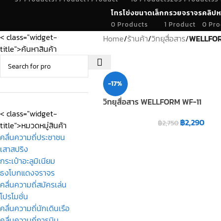
โทรโข่งขนาดเล็ก
กรวยจราจร
คลิปห
0 Products
1 Product
0 Pro
< class="widget-
Home
/
ร้านค้า
/
วิทยุสื่อสาร
/
WELLFO
title">ค้นหาสินค้า
-17%
วิทยุสื่อสาร WELLFORM WF-11
< class="widget-
฿
2,290
฿
2,750
title">หมวดหมู่สินค้า
คลื่นความถี่ประชาชน
เสาสปริง
กระเป๋าอะลูมิเนียม
ธงโบกแดงจราจร
คลื่นความถี่สมัครเล่น
โปรโมชั่น
คลื่นความถี่นักเดินเรือ
คลื่นความถี่การบิน