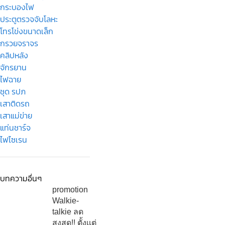
กระบองไฟ
ประตูตรวจจับโลหะ
โทรโข่งขนาดเล็ก
กรวยจราจร
คลิปหลัง
จักรยาน
ไฟฉาย
ชุด รปภ
เสาติดรถ
เสาแม่ข่าย
แท่นชาร์จ
ไฟไซเรน
บทความอื่นๆ
promotion
Walkie-
talkie ลด
สูงสุด!! ตั้งเเต่