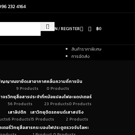
096 232 4164
LOGIN / REGISTER
฿
0
สินค้าราคาพิเศษ
การจัดส่ง
ำสัญญาณ
ขายึดเสาอากาศ
คลื่นความถี่การบิน
9 Products
0 Products
าจร
วิทยุสื่อสารประจำที่
หม้อแปลงไฟ
อะแดปเตอร์
56 Products
23 Products
0 Products
เสาลิปติก
เสาวิทยุติดรถยนต์
เสาสปริง
ucts
6 Products
15 Products
2 Products
เตอรี่วิทยุสื่อสาร
กระบองไฟ
ประตูตรวจจับโลหะ
Products
1 Product
0 Products