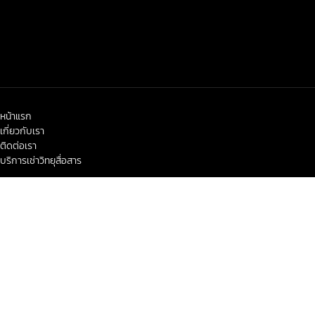
หน้าแรก
เกี่ยวกับเรา
ติดต่อเรา
บริการเช่าวิทยุสื่อสาร
< class="widget-title">ข่าวสาร-โปรโมชั่น