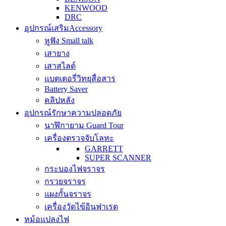
KENWOOD
DRC
อุปกรณ์เสริม
Accessory
หูฟัง Small talk
เสายาง
เสาสไลด์
แบตเตอรี่วิทยุสื่อสาร
Battery Saver
คลิปหลัง
อุปกรณ์รักษาความปลอดภัย
นาฬิกายาม Guard Tour
เครื่องตรวจจับโลหะ
GARRETT
SUPER SCANNER
กระบองไฟจราจร
กรวยจราจร
แผงกั้นจราจร
เครื่องวัดไข้อินฟาเรด
หม้อแปลงไฟ