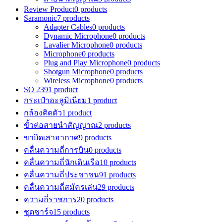
Review Product
0 products
Saramonic
7 products
Adapter Cables
0 products
Dynamic Microphone
0 products
Lavalier Microphone
0 products
Microphone
0 products
Plug and Play Microphone
0 products
Shotgun Microphone
0 products
Wireless Microphone
0 products
SO 239
1 product
กระเป๋าอะลูมิเนียม
1 product
กล้องติดตัว
1 product
ขั้วต่อสายนำสัญญาณ
2 products
ขายึดเสาอากาศ
9 products
คลื่นความถี่การบิน
0 products
คลื่นความถี่นักเดินเรือ
10 products
คลื่นความถี่ประชาชน
91 products
คลื่นความถี่สมัครเล่น
29 products
ความถี่ราชการ
20 products
ชุดชาร์จ
15 products