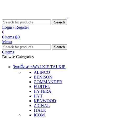
Search
Login / Register
0
0
items
฿
0
Menu
Search
0
items
Browse Categories
วิทยุสื่อสาร
WALKIE TALKIE
ALINCO
BENISON
COMMANDER
FUJITEL
HYTERA
HYT
KENWOOD
ZIGNAL
ITALK
ICOM