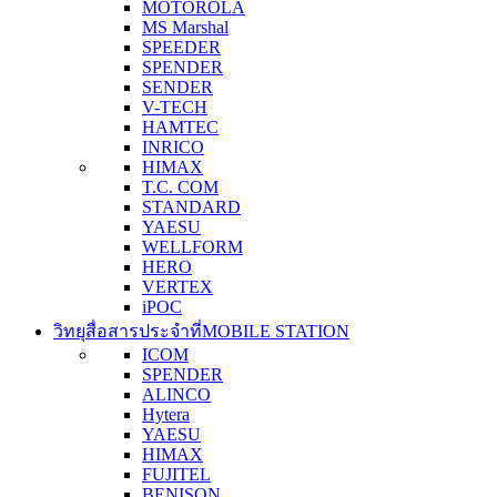
MOTOROLA
MS Marshal
SPEEDER
SPENDER
SENDER
V-TECH
HAMTEC
INRICO
HIMAX
T.C. COM
STANDARD
YAESU
WELLFORM
HERO
VERTEX
iPOC
วิทยุสื่อสารประจำที่
MOBILE STATION
ICOM
SPENDER
ALINCO
Hytera
YAESU
HIMAX
FUJITEL
BENISON