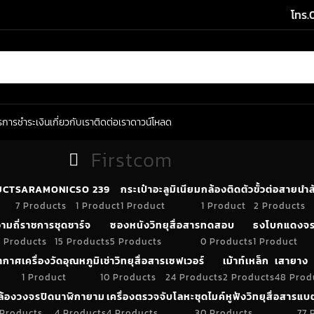
โทร.
ร
การชำระเงิน
เกี่ยวกับเรา
ติดต่อเรา
ดาวน์โหลด
Firstcom
UCT
SARAMONIC
SO 239
กระเป๋าอะลูมิเนียม
กล้องติดตัว
ขั้วต่อสายน
7 Products
1 Product
1 Product
1 Product
2 Products
ามถี่ราชการ
ชุดชาร์จ
ซองหนังวิทยุสื่อสาร
ทดสอบ
ธงโบกแดงจร
 Products
15 Products
5 Products
0 Products
1 Product
อากาศ
เครื่องวัดอุณหภูมิ
เช่าวิทยุสื่อสาร
เซฟเวอร์
เม้าท์เหล็ก
เสายาง
1 Product
10 Products
24 Products
2 Products
48 Prod
ล้องวงจรปิด
นาฬิกายาม
เครื่องตรวจจับโลหะ
ชุดไมค์หูฟังวิทยุสื่อสาร
แบต
 Products
4 Products
4 Products
30 Products
77 