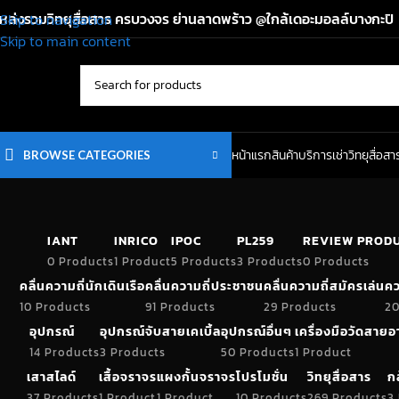
หล่งรวมวิทยุสื่อสาร ครบวงจร ย่านลาดพร้าว @ใกล้เดอะมอลล์บางกะปิ
Skip to navigation
Skip to main content
หน้าแรก
สินค้า
บริการเช่าวิทยุสื่อสา
BROWSE CATEGORIES
IANT
INRICO
IPOC
PL259
REVIEW PROD
0 Products
1 Product
5 Products
3 Products
0 Products
คลื่นความถี่นักเดินเรือ
คลื่นความถี่ประชาชน
คลื่นความถี่สมัครเล่น
คว
10 Products
91 Products
29 Products
20
อุปกรณ์
อุปกรณ์จับสายเคเบิ้ล
อุปกรณ์อื่นๆ
เครื่องมือวัดสาย
14 Products
3 Products
50 Products
1 Product
เสาสไลด์
เสื้อจราจร
แผงกั้นจราจร
โปรโมชั่น
วิทยุสื่อสาร
ก
37 Products
1 Product
1 Product
10 Products
269 Products
3