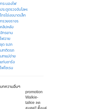
กระบองไฟ
ประตูตรวจจับโลหะ
โทรโข่งขนาดเล็ก
กรวยจราจร
คลิปหลัง
จักรยาน
ไฟฉาย
ชุด รปภ
เสาติดรถ
เสาแม่ข่าย
แท่นชาร์จ
ไฟไซเรน
บทความอื่นๆ
promotion
Walkie-
talkie ลด
สูงสุด!! ตั้งเเต่