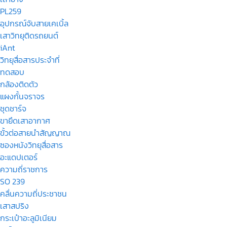
PL259
อุปกรณ์จับสายเคเบิ้ล
เสาวิทยุติดรถยนต์
iAnt
วิทยุสื่อสารประจำที่
ทดสอบ
กล้องติดตัว
แผงกั้นจราจร
ชุดชาร์จ
ขายึดเสาอากาศ
ขั้วต่อสายนำสัญญาณ
ซองหนังวิทยุสื่อสาร
อะแดปเตอร์
ความถี่ราชการ
SO 239
คลื่นความถี่ประชาชน
เสาสปริง
กระเป๋าอะลูมิเนียม