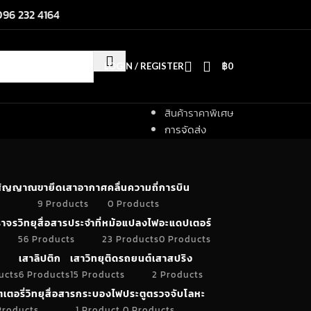
096 232 4164
LOGIN / REGISTER
฿
0
สินค้าราคาพิเศษ
การจัดส่ง
ำสัญญาณ
ขายึดเสาอากาศ
คลื่นความถี่การบิน
9 Products
0 Products
าจร
วิทยุสื่อสารประจำที่
หม้อแปลงไฟ
อะแดปเตอร์
56 Products
23 Products
0 Products
เสาลิปติก
เสาวิทยุติดรถยนต์
เสาสปริง
ucts
6 Products
15 Products
2 Products
เตอรี่วิทยุสื่อสาร
กระบองไฟ
ประตูตรวจจับโลหะ
Products
1 Product
0 Products