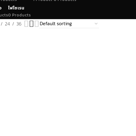
จ
ไฟไซเรน
ucts
0 Products
24
36