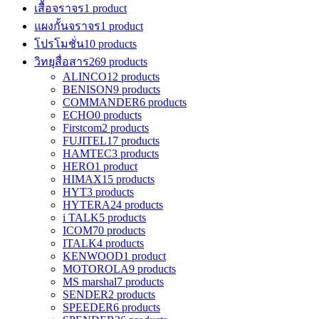
เสื้อจราจร
1 product
แผงกั้นจราจร
1 product
โปรโมชั่น
10 products
วิทยุสื่อสาร
269 products
ALINCO
12 products
BENISON
9 products
COMMANDER
6 products
ECHO
0 products
Firstcom
2 products
FUJITEL
17 products
HAMTEC
3 products
HERO
1 product
HIMAX
15 products
HYT
3 products
HYTERA
24 products
i TALK
5 products
ICOM
70 products
ITALK
4 products
KENWOOD
1 product
MOTOROLA
9 products
MS marshal
7 products
SENDER
2 products
SPEEDER
6 products