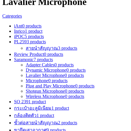
Lavalier Microphone
Categories
iAnt
0 products
Inrico
1 product
iPOC
5 products
PL259
3 products
สายนำสัญญาณ
3 products
Review Product
0 products
Saramonic
7 products
Adapter Cables
0 products
Dynamic Microphone
0 products
Lavalier Microphone
0 products
Microphone
0 products
Plug and Play Microphone
0 products
Shotgun Microphone
0 products
Wireless Microphone
0 products
SO 239
1 product
กระเป๋าอะลูมิเนียม
1 product
กล้องติดตัว
1 product
ขั้วต่อสายนำสัญญาณ
2 products
ขายึดเสาอากาศ
9 products