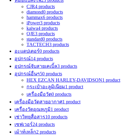
หม้อแปลงไฟ
23 products
CJR
4 products
diamond
0 products
hammax
6 products
iPower
3 products
kaiwa
4 products
QJE
3 products
standard
0 products
TACTECH
3 products
อะแดปเตอร์
0 products
อุปกรณ์
14 products
อุปกรณ์จับสายเคเบิ้ล
3 products
อุปกรณ์อื่นๆ
50 products
HEX EZCAN HARLEY-DAVIDSON
1 product
กระเป๋าอะลูมิเนียม
1 product
เครื่องมือวัด
0 products
เครื่องมือวัดสายอากาศ
1 product
เครื่องวัดอุณหภูมิ
1 product
เช่าวิทยุสื่อสาร
10 products
เซฟเวอร์
24 products
เม้าท์เหล็ก
2 products