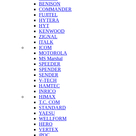
BENISON
COMMANDER
FUJITEL
HYTERA
HYT
KENWOOD
ZIGNAL
ITALK
ICOM
MOTOROLA
MS Marshal
SPEEDER
SPENDER
SENDER
V-TECH
HAMTEC
INRICO
HIMAX
T.C. COM
STANDARD
YAESU
WELLFORM
HERO
VERTEX
iPOC