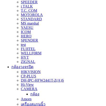
SPEEDER
i TALK
T.C. COM
MOTOROLA
STANDARD
MS marshal
YAESU
ICOM
HERO
SPENDER
test
FUJITEL
WELLF0RM
HYT
ZIGNAL
กล้องวงจรปิด
HIKVISION
CP-PLUS
DH-IPC-HFW2441T-Z(A)S
Hi-View
CAMERA
กล้อง
Amorn
เครื่องสแกนนิ้ว