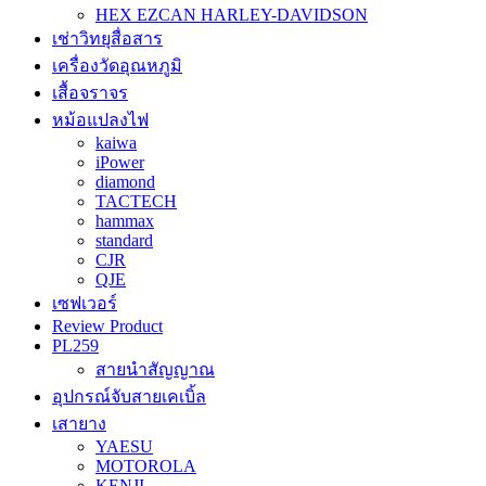
HEX EZCAN HARLEY-DAVIDSON
เช่าวิทยุสื่อสาร
เครื่องวัดอุณหภูมิ
เสื้อจราจร
หม้อแปลงไฟ
kaiwa
iPower
diamond
TACTECH
hammax
standard
CJR
QJE
เซฟเวอร์
Review Product
PL259
สายนำสัญญาณ
อุปกรณ์จับสายเคเบิ้ล
เสายาง
YAESU
MOTOROLA
KENJI