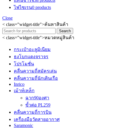
แท่นชาร์จ
38 products
ไฟไซเรน
0 products
Close
< class="widget-title">ค้นหาสินค้า
Search
< class="widget-title">หมวดหมู่สินค้า
กระเป๋าอะลูมิเนียม
ธงโบกแดงจราจร
โปรโมชั่น
คลื่นความถี่สมัครเล่น
คลื่นความถี่นักเดินเรือ
Inrico
เม้าท์เหล็ก
ฉาก90องศา
ขั้วต่อ PL259
คลื่นความถี่การบิน
เครื่องมือวัดสายอากาศ
Saramonic