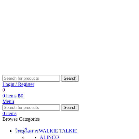
Search
Login / Register
0
0
items
฿
0
Menu
Search
0
items
Browse Categories
วิทยุสื่อสาร
WALKIE TALKIE
ALINCO