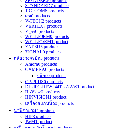
SPENDER
36 products
STANDARD
7 products
T.C. COM
6 products
test
0 products
V-TECH
2 products
VERTEX
7 products
Viper
0 products
WELLF0RM
0 products
WELLFORM
1 product
YAESU
5 products
ZIGNAL
9 products
กล้องวงจรปิด
3 products
Amorn
0 products
CAMERA
0 products
กล้อง
0 products
CP-PLUS
0 products
DH-IPC-HFW2441T-Z(A)S
1 product
Hi-View
0 products
HIKVISION
1 product
เครื่องสแกนนิ้ว
0 products
นาฬิกายาม
4 products
HIP
3 products
JWM
1 product
เครื่องตรวจจับโลหะ
4 products