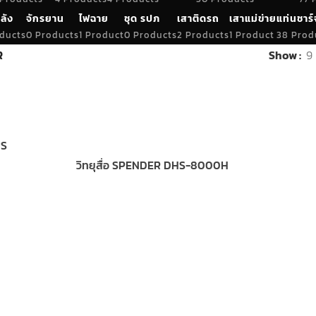
ลัง
จักรยาน
ไฟฉาย
ชุด รปภ
เสาติดรถ
เสาแม่ข่าย
แท่นชาร์
ducts
0 Products
1 Product
0 Products
2 Products
1 Product
38 Prod
R
Show
9
US
วิทยุสื่อ SPENDER DHS-8000H