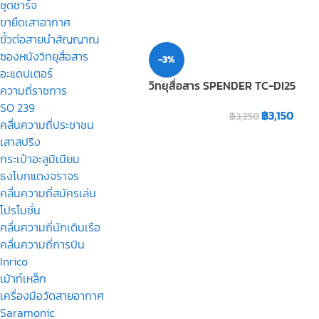
ชุดชาร์จ
ขายึดเสาอากาศ
ขั้วต่อสายนำสัญญาณ
ซองหนังวิทยุสื่อสาร
-3%
อะแดปเตอร์
วิทยุสื่อสาร SPENDER TC-DI25
ความถี่ราชการ
SO 239
฿
3,150
฿
3,250
คลื่นความถี่ประชาชน
เสาสปริง
กระเป๋าอะลูมิเนียม
ธงโบกแดงจราจร
คลื่นความถี่สมัครเล่น
โปรโมชั่น
คลื่นความถี่นักเดินเรือ
คลื่นความถี่การบิน
Inrico
เม้าท์เหล็ก
เครื่องมือวัดสายอากาศ
Saramonic