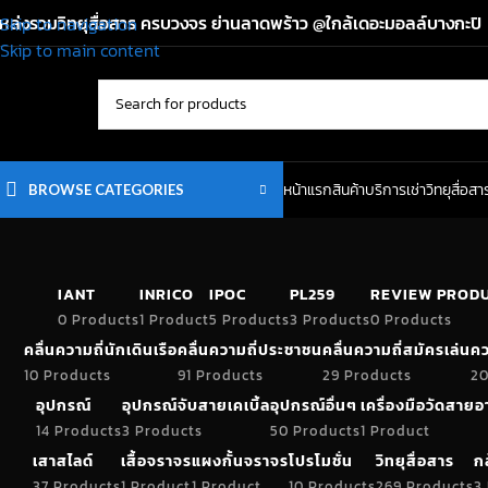
หล่งรวมวิทยุสื่อสาร ครบวงจร ย่านลาดพร้าว @ใกล้เดอะมอลล์บางกะปิ
Skip to navigation
Skip to main content
หน้าแรก
สินค้า
บริการเช่าวิทยุสื่อสา
BROWSE CATEGORIES
IANT
INRICO
IPOC
PL259
REVIEW PROD
0 Products
1 Product
5 Products
3 Products
0 Products
คลื่นความถี่นักเดินเรือ
คลื่นความถี่ประชาชน
คลื่นความถี่สมัครเล่น
คว
10 Products
91 Products
29 Products
20
อุปกรณ์
อุปกรณ์จับสายเคเบิ้ล
อุปกรณ์อื่นๆ
เครื่องมือวัดสาย
14 Products
3 Products
50 Products
1 Product
เสาสไลด์
เสื้อจราจร
แผงกั้นจราจร
โปรโมชั่น
วิทยุสื่อสาร
ก
37 Products
1 Product
1 Product
10 Products
269 Products
3