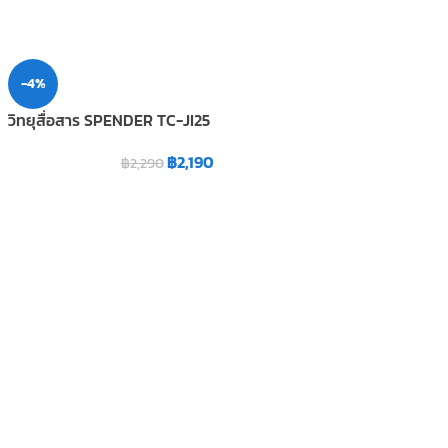
-4%
วิทยุสื่อสาร SPENDER TC-JI25
฿
2,190
฿
2,290