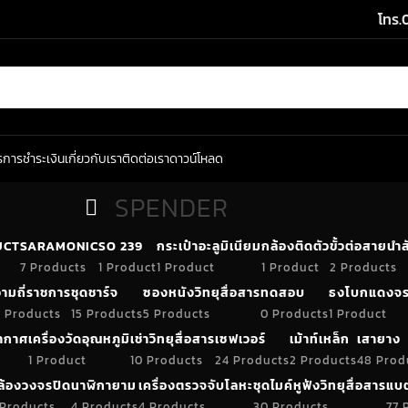
โทร.
ร
การชำระเงิน
เกี่ยวกับเรา
ติดต่อเรา
ดาวน์โหลด
SPENDER
UCT
SARAMONIC
SO 239
กระเป๋าอะลูมิเนียม
กล้องติดตัว
ขั้วต่อสายน
7 Products
1 Product
1 Product
1 Product
2 Products
ามถี่ราชการ
ชุดชาร์จ
ซองหนังวิทยุสื่อสาร
ทดสอบ
ธงโบกแดงจร
 Products
15 Products
5 Products
0 Products
1 Product
อากาศ
เครื่องวัดอุณหภูมิ
เช่าวิทยุสื่อสาร
เซฟเวอร์
เม้าท์เหล็ก
เสายาง
1 Product
10 Products
24 Products
2 Products
48 Prod
ล้องวงจรปิด
นาฬิกายาม
เครื่องตรวจจับโลหะ
ชุดไมค์หูฟังวิทยุสื่อสาร
แบต
 Products
4 Products
4 Products
30 Products
77 