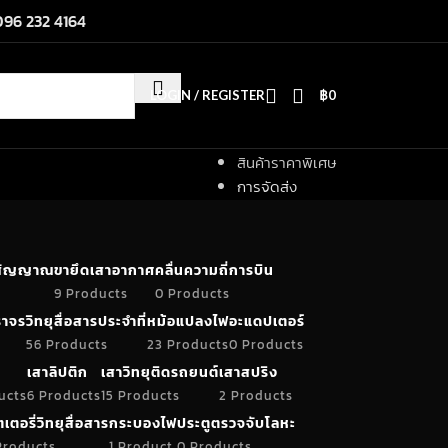
096 232 4164
LOGIN / REGISTER
฿
0
สินค้าราคาพิเศษ
การจัดส่ง
ำสัญญาณ
ขายึดเสาอากาศ
คลื่นความถี่การบิน
9 Products
0 Products
าจร
วิทยุสื่อสารประจำที่
หม้อแปลงไฟ
อะแดปเตอร์
56 Products
23 Products
0 Products
เสาลิปติก
เสาวิทยุติดรถยนต์
เสาสปริง
ucts
6 Products
15 Products
2 Products
เตอรี่วิทยุสื่อสาร
กระบองไฟ
ประตูตรวจจับโลหะ
Products
1 Product
0 Products