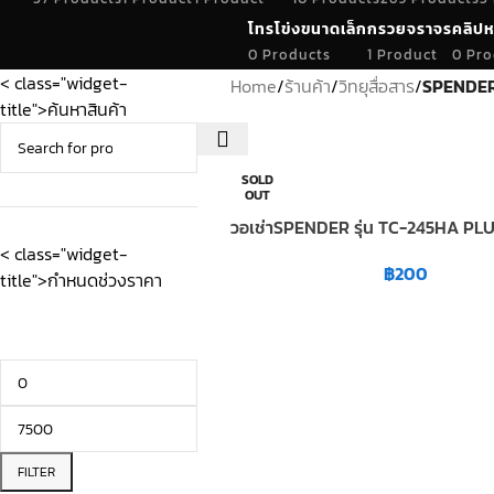
โทรโข่งขนาดเล็ก
กรวยจราจร
คลิปห
0 Products
1 Product
0 Pro
< class="widget-
Home
/
ร้านค้า
/
วิทยุสื่อสาร
/
SPENDE
title">ค้นหาสินค้า
SOLD
OUT
วอเช่าSPENDER รุ่น TC-245HA PL
< class="widget-
฿
200
title">กำหนดช่วงราคา
FILTER