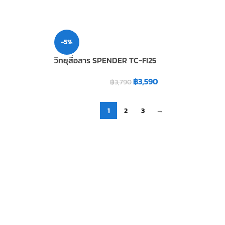
-5%
วิทยุสื่อสาร SPENDER TC-FI25
฿
3,590
฿
3,790
1
2
3
→