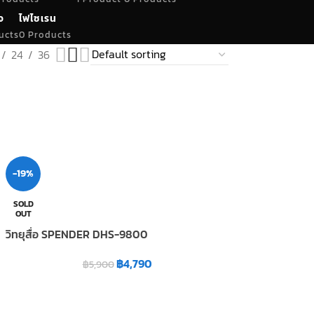
จ
ไฟไซเรน
ucts
0 Products
24
36
-19%
SOLD
OUT
วิทยุสื่อ SPENDER DHS-9800
฿
4,790
฿
5,900