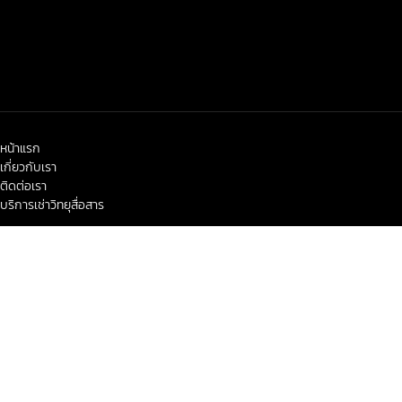
หน้าแรก
เกี่ยวกับเรา
ติดต่อเรา
บริการเช่าวิทยุสื่อสาร
< class="widget-title">ข่าวสาร-โปรโมชั่น