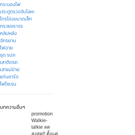
กระบองไฟ
ประตูตรวจจับโลหะ
โทรโข่งขนาดเล็ก
กรวยจราจร
คลิปหลัง
จักรยาน
ไฟฉาย
ชุด รปภ
เสาติดรถ
เสาแม่ข่าย
แท่นชาร์จ
ไฟไซเรน
บทความอื่นๆ
promotion
Walkie-
talkie ลด
สูงสุด!! ตั้งเเต่