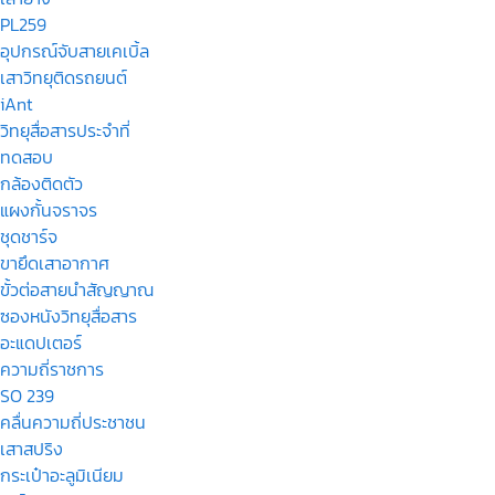
PL259
อุปกรณ์จับสายเคเบิ้ล
เสาวิทยุติดรถยนต์
iAnt
วิทยุสื่อสารประจำที่
ทดสอบ
กล้องติดตัว
แผงกั้นจราจร
ชุดชาร์จ
ขายึดเสาอากาศ
ขั้วต่อสายนำสัญญาณ
ซองหนังวิทยุสื่อสาร
อะแดปเตอร์
ความถี่ราชการ
SO 239
คลื่นความถี่ประชาชน
เสาสปริง
กระเป๋าอะลูมิเนียม