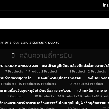
โทร
ร
การชำระเงิน
เกี่ยวกับเรา
ติดต่อเรา
ดาวน์โหลด
คลื่นความถี่การบิน
UCT
SARAMONIC
SO 239
กระเป๋าอะลูมิเนียม
กล้องติดตัว
ขั้วต่อสายน
7 Products
1 Product
1 Product
1 Product
2 Products
ามถี่ราชการ
ชุดชาร์จ
ซองหนังวิทยุสื่อสาร
ทดสอบ
ธงโบกแดงจร
 Products
15 Products
5 Products
0 Products
1 Product
อากาศ
เครื่องวัดอุณหภูมิ
เช่าวิทยุสื่อสาร
เซฟเวอร์
เม้าท์เหล็ก
เสายาง
1 Product
10 Products
24 Products
2 Products
48 Prod
ล้องวงจรปิด
นาฬิกายาม
เครื่องตรวจจับโลหะ
ชุดไมค์หูฟังวิทยุสื่อสาร
แบต
 Products
4 Products
4 Products
30 Products
77 