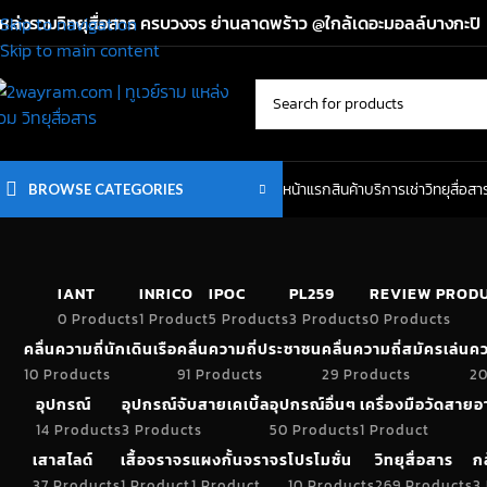
หล่งรวมวิทยุสื่อสาร ครบวงจร ย่านลาดพร้าว @ใกล้เดอะมอลล์บางกะปิ
Skip to navigation
Skip to main content
หน้าแรก
สินค้า
บริการเช่าวิทยุสื่อสา
BROWSE CATEGORIES
IANT
INRICO
IPOC
PL259
REVIEW PROD
0 Products
1 Product
5 Products
3 Products
0 Products
คลื่นความถี่นักเดินเรือ
คลื่นความถี่ประชาชน
คลื่นความถี่สมัครเล่น
คว
10 Products
91 Products
29 Products
20
อุปกรณ์
อุปกรณ์จับสายเคเบิ้ล
อุปกรณ์อื่นๆ
เครื่องมือวัดสาย
14 Products
3 Products
50 Products
1 Product
เสาสไลด์
เสื้อจราจร
แผงกั้นจราจร
โปรโมชั่น
วิทยุสื่อสาร
ก
37 Products
1 Product
1 Product
10 Products
269 Products
3