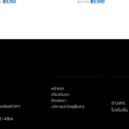
฿
3,150
฿
3,590
50
฿
3,790
หน้าแรก
< class=
เกี่ยวกับเรา
title">ข่
ติดต่อเรา
ข่าวสาร
ใบเสนอราคา
บริการเช่าวิทยุสื่อสาร
โปรโมชั่น
2-4164