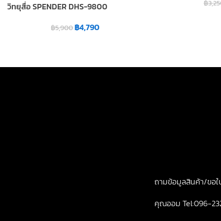
฿
3,2
วิทยุสื่อ SPENDER DHS-9800
฿
4,790
฿
5,900
บริษัท ทูเวย์เรดิโอ คอมมูนิเคชั่น จำกัด
2830 ซอยลาดพร้าว128/4
เขตบางกะปิ กรุงเทพฯ10240
เปิดทำการ จันทร์-ศุกร์ 8.00-18.00
ถามข้อมูลสินค้า/ขอ
คุณออม Tel:096-23