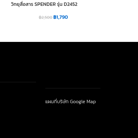
วิทยุสื่อสาร SPENDER รุ่น D2452
฿
3
฿
1,790
฿
2,500
"widget-
แผนที่บริษัท Google Map
าวสาร-โปรโมชั่น