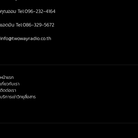
คุณออม Tel:096-232-4164
แอดมิน Tel:086-329-5672
info@twowayradio.co.th
หน้าแรก
เกี่ยวกับเรา
ติดต่อเรา
บริการเช่าวิทยุสื่อสาร
< class="widget-title">ข่าวสาร-โปรโมชั่น