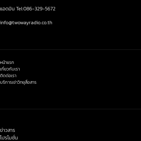
แอดมิน Tel:086-329-5672
info@twowayradio.co.th
หน้าแรก
เกี่ยวกับเรา
ติดต่อเรา
บริการเช่าวิทยุสื่อสาร
< class="widget-title">ข่าวสาร-โปรโมชั่น
ข่าวสาร
โปรโมชั่น