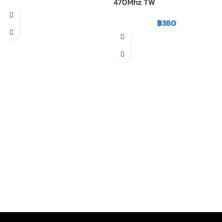
470Mhz TW
฿
380