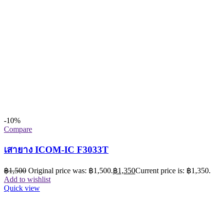
-10%
Compare
เสายาง ICOM-IC F3033T
฿
1,500
Original price was: ฿1,500.
฿
1,350
Current price is: ฿1,350.
Add to wishlist
Quick view