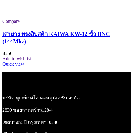
Compare
เสายาง ทรงลิปสติก KAIWA KW-32 ขั้ว BNC
(144Mhz)
฿
250
Add to wishlist
Quick view
บริษัท ทูเวย์เรดิโอ คอมมูนิเคชั่น จำกัด
2830 ซอยลาดพร้าว128/4
เขตบางกะปิ กรุงเทพฯ10240