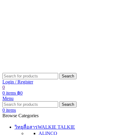
Search
Login / Register
0
0
items
฿
0
Menu
Search
0
items
Browse Categories
วิทยุสื่อสาร
WALKIE TALKIE
ALINCO