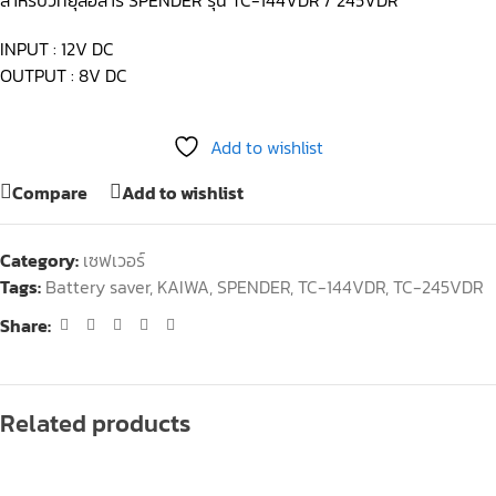
สำหรับวิทยุสื่อสาร SPENDER รุ่น TC-144VDR / 245VDR
INPUT : 12V DC
OUTPUT : 8V DC
Add to wishlist
Compare
Add to wishlist
Category:
เซฟเวอร์
Tags:
Battery saver
,
KAIWA
,
SPENDER
,
TC-144VDR
,
TC-245VDR
Share:
Related products