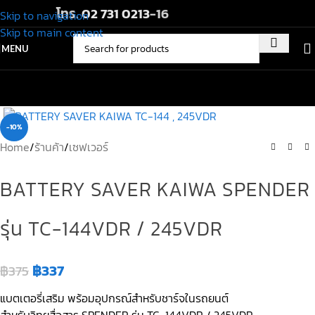
โทร.
02 731 0213
-16
Skip to navigation
Skip to main content
MENU
-10%
Home
/
ร้านค้า
/
เซฟเวอร์
BATTERY SAVER KAIWA SPENDER
รุ่น TC-144VDR / 245VDR
฿
337
฿
375
แบตเตอรี่เสริม พร้อมอุปกรณ์สำหรับชาร์จในรถยนต์