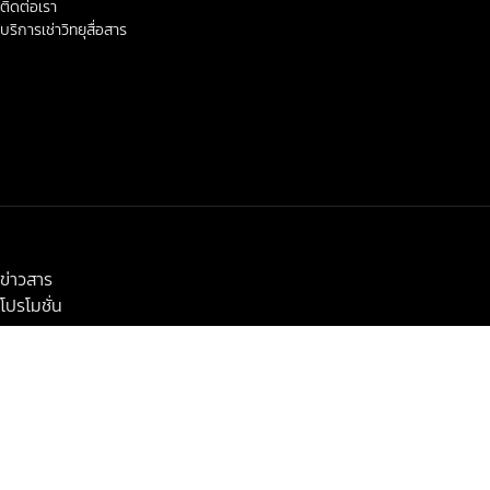
ติดต่อเรา
บริการเช่าวิทยุสื่อสาร
< class="widget-title">ข่าวสาร-โปรโมชั่น
ข่าวสาร
โปรโมชั่น