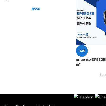
฿
550
-22%
แท่นชาร์จ SPEEDE
แท้
฿
89