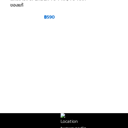
ของแท้
245HT ของแท้
฿
590