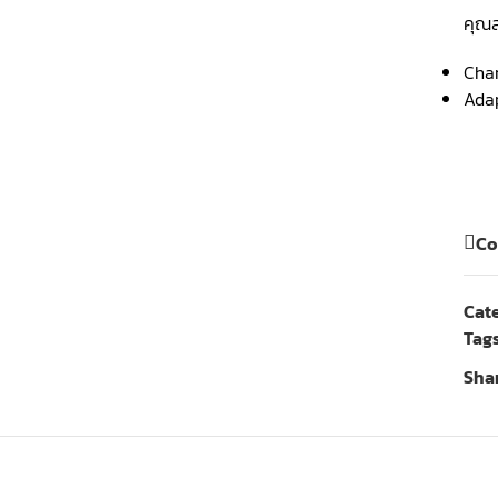
คุณส
Cha
Ada
Co
Cat
Tags
Shar