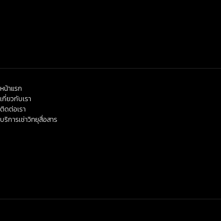
หน้าแรก
เกี่ยวกับเรา
ติดต่อเรา
บริการเช่าวิทยุสื่อสาร
< class="widget-title">ข่าวสาร-โปรโมชั่น