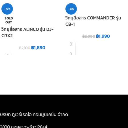
-10%
-31%
วิทยุสื่อสาร COMMANDER รุ่น
SOLD
OUT
CB-1
วิทยุสื่อสาร ALINCO รุ่น DJ-
CRX2
฿
1,990
฿
2,900
฿
1,890
฿
2,100
บริษัท ทูเวย์เรดิโอ คอมมูนิเคชั่น จำกัด
2830 ซอยลาดพร้าว128/4