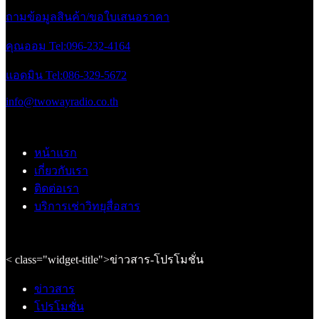
แผนที่บริษัท Google Map
2026 CREATED BY
-Twowayradio commumunication.,ltd
. PREMIUM E-
X
COMMERCE SOLUTIONS.
X
หน้าแรก
บริการเช่าวิทยุสื่อสาร
วิทยุสื่อสาร
วิทยุสื่อสารรุ่นแนะนำ
วิทยุสื่อสาร ยกเว้นใบอนุญาต
วิทยุสื่อสารใส่ซิม
สินค้าทั้งหมด
โปรโมชั่น
วิทยุสื่อสารรุ่นถูก 990บาท
อุปกรณ์เสริม
หูฟัง/ไมค์นอก
เสายางยาง