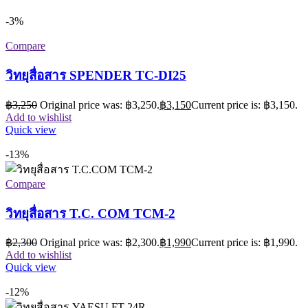
วิทยุสื่อสาร YAESU FT-24R
฿
4,500
Original price was: ฿4,500.
฿
3,950
Current price is: ฿3,950.
Add to wishlist
Quick view
บริษัท ทูเวย์เรดิโอ คอมมูนิเคชั่น จำกัด
2830 ซอยลาดพร้าว128/4
เขตบางกะปิ กรุงเทพฯ10240
เปิดทำการ จันทร์-ศุกร์ 8.00-18.00
ถามข้อมูลสินค้า/ขอใบเสนอราคา