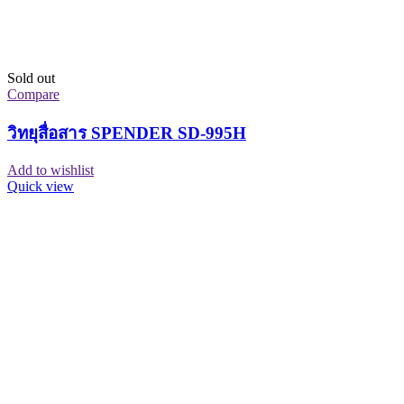
-3%
Compare
วิทยุสื่อสาร SPENDER TC-DI25
฿
3,250
Original price was: ฿3,250.
฿
3,150
Current price is: ฿3,150.
Add to wishlist
Quick view
-13%
Compare
วิทยุสื่อสาร T.C. COM TCM-2
฿
2,300
Original price was: ฿2,300.
฿
1,990
Current price is: ฿1,990.
Add to wishlist
Quick view
-12%
Compare