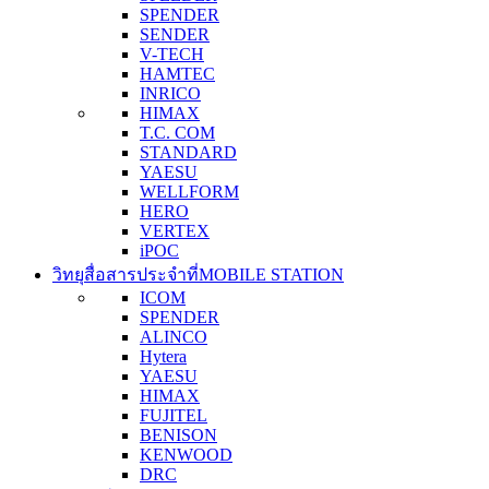
SPENDER
SENDER
V-TECH
HAMTEC
INRICO
HIMAX
T.C. COM
STANDARD
YAESU
WELLFORM
HERO
VERTEX
iPOC
วิทยุสื่อสารประจำที่
MOBILE STATION
ICOM
SPENDER
ALINCO
Hytera
YAESU
HIMAX
FUJITEL
BENISON
KENWOOD
DRC