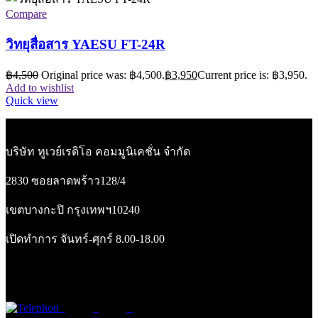
คุณออม Tel:096-232-4164
แอดมิน Tel:086-329-5672
info@twowayradio.co.th
หน้าแรก
เกี่ยวกับเรา
ติดต่อเรา
บริการเช่าวิทยุสื่อสาร
< class="widget-title">ข่าวสาร-โปรโมชั่น
ข่าวสาร
โปรโมชั่น