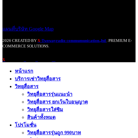
เสาสไลด์
แบตเตอรี่
Battery Saver
หม้อแปลไฟ
วิทยุสื่อสารประจำที่,ติดรถยนต์,บิ๊กไบค์
เครื่องมือวัดสายอากาศ
อุปกรณ์อัดเสียง
ผลงานที่ผ่านมา
ติดตั้งเสาวิทยุสื่อสาร
ติดตั้งเสาทาวเวอร์
วิทยุสื่อสารติดรถบิ๊กไบค์
วิทยุสื่อสารติดรถยนต์
ศูนย์บริการซ่อมวิทยุสื่อสาร
เกี่ยวกับเรา
ติดต่อเรา
การขออนุญาตใช้วิทยุสื่อสาร
ดาวน์โหลด
Wishlist