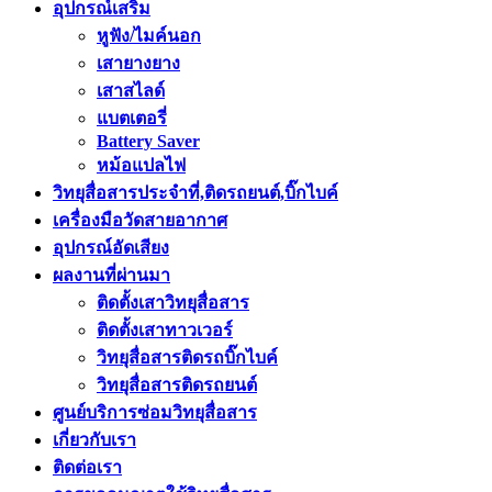
Compare
Login / Register
Shopping cart
Close
Sign in
Close
No account yet?
Create an Account