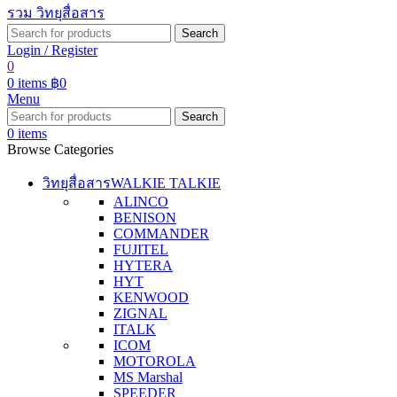
Search
Login / Register
0
0
items
฿
0
Menu
Search
0
items
Browse Categories
วิทยุสื่อสาร
WALKIE TALKIE
ALINCO
BENISON
COMMANDER
FUJITEL
HYTERA
HYT
KENWOOD
ZIGNAL
ITALK
ICOM
MOTOROLA
MS Marshal
SPEEDER