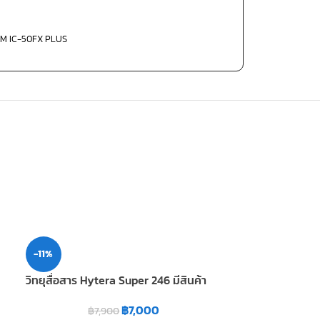
OM IC-50FX PLUS
SOLD
-11%
OUT
วิทยุสื่อสาร Hytera Super 246 มีสินค้า
วิทยุสื่อสาร IC
฿
7,000
฿
7,900