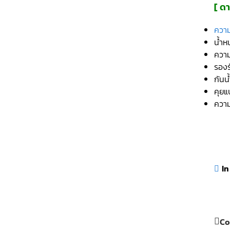
[ ดา
ความ
น้ำห
ความ
รองร
กันน
คุย
ความ
In
Co