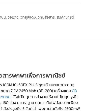
ชาชน
,
วอแดง
,
วิทยุสีแดง
,
วิทยุสื่อสาร
,
สินค้าขายดี
สื่อสารพกพาเพื่อการพาณิชย์
อสาร ICOM IC-50FX PLUS ชุดแท้ แบตหนา(ความจุ
่ ขนาด 7.2V 2450 Mah (BP-280) เครื่องแดง
CB
ระชาชน
ไว้ใจได้ในทุกการทำงานใช้งานได้ในทุกธุรกิจ
าน 160 ช่อง มาตราฐาน กสทช. กินไฟน้อยมากเพียง
ยกำลังส่งสูงถึง 5 วัตต์ ลำโพงภายในดังถึง 2500mW