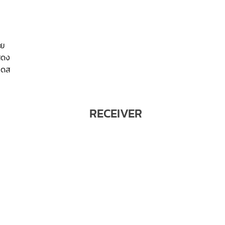
าย
ดง
มดส
RECEIVER