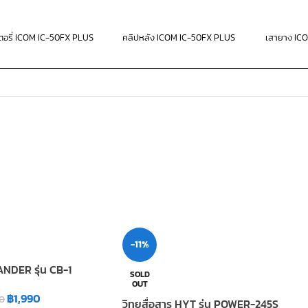
ตอรี่ ICOM IC-50FX PLUS
คลิปหลัง ICOM IC-50FX PLUS
เสายาง IC
-11%
ANDER รุ่น CB-1
SOLD
OUT
฿
1,990
0
วิทยุสื่อสาร HYT รุ่น POWER-245S