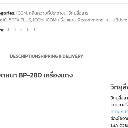
gories:
ICOM
,
คลื่นความถี่ประชาชน
,
วิทยุสื่อสาร
:
IC-50FX PLUS
,
ICOM
,
ICOMเครื่องแดง
,
Recommend
,
ความถี่ประ
e:
DESCRIPTION
SHIPPING & DELIVERY
 แบตหนา BP-280 เครื่องแดง
วิทยุ
วิทยุสื่
แบตเตอรี
ความถี่ป
ช่องใช้ง
1.3A ด้ว