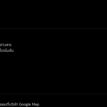
< class="widget-title">ข่าวสาร-โปรโมชั่น
ข่าวสาร
โปรโมชั่น
แผนที่บริษัท Google Map