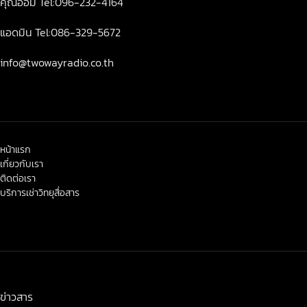
คุณออม Tel:096-232-4164
แอดมิน Tel:086-329-5672
info@twowayradio.co.th
หน้าแรก
เกี่ยวกับเรา
ติดต่อเรา
บริการเช่าวิทยุสื่อสาร
< class="widget-title">ข่าวสาร-โปรโมชั่น
ข่าวสาร