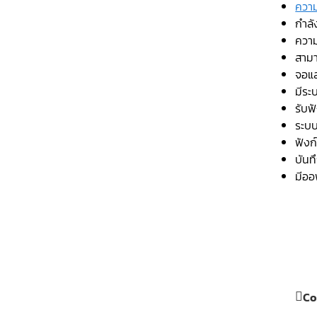
ความ
กำลั
ความ
สามา
จอแ
มีระ
รับฟ
ระบบ
ฟังก
บันท
มีออ
Co