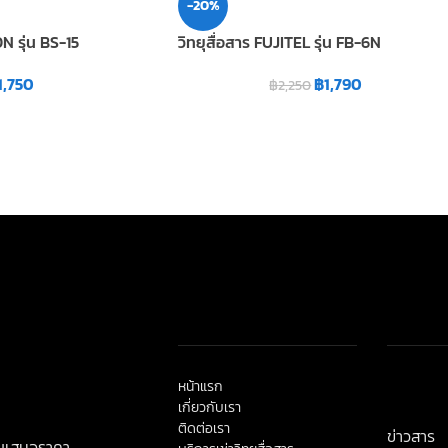
-20%
N รุ่น BS-15
วิทยุสื่อสาร FUJITEL รุ่น FB-6N
1,750
฿
1,790
฿
2,250
หน้าแรก
< class=
เกี่ยวกับเรา
title">ข่
ติดต่อเรา
ข่าวสาร
ใบเสนอราคา