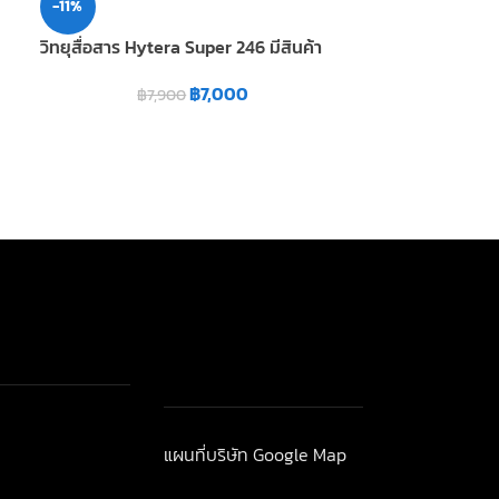
-11%
-17%
วิทยุสื่อสาร Hytera Super 246 มีสินค้า
วิทยุสื่อสาร IC
฿
7,000
฿
7,900
฿
7
"widget-
แผนที่บริษัท Google Map
าวสาร-โปรโมชั่น