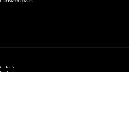
บริการเช่าวิทยุสื่อสาร
< class="widget-title">ข่าวสาร-โปรโมชั่น
ข่าวสาร
โปรโมชั่น