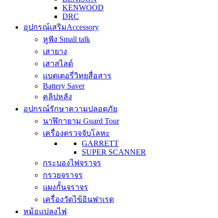
KENWOOD
DRC
อุปกรณ์เสริม
Accessory
หูฟัง Small talk
เสายาง
เสาสไลด์
แบตเตอรี่วิทยุสื่อสาร
Battery Saver
คลิปหลัง
อุปกรณ์รักษาความปลอดภัย
นาฬิกายาม Guard Tour
เครื่องตรวจจับโลหะ
GARRETT
SUPER SCANNER
กระบองไฟจราจร
กรวยจราจร
แผงกั้นจราจร
เครื่องวัดไข้อินฟาเรด
หม้อแปลงไฟ