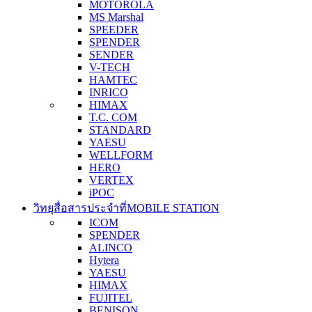
MOTOROLA
MS Marshal
SPEEDER
SPENDER
SENDER
V-TECH
HAMTEC
INRICO
HIMAX
T.C. COM
STANDARD
YAESU
WELLFORM
HERO
VERTEX
iPOC
วิทยุสื่อสารประจำที่
MOBILE STATION
ICOM
SPENDER
ALINCO
Hytera
YAESU
HIMAX
FUJITEL
BENISON