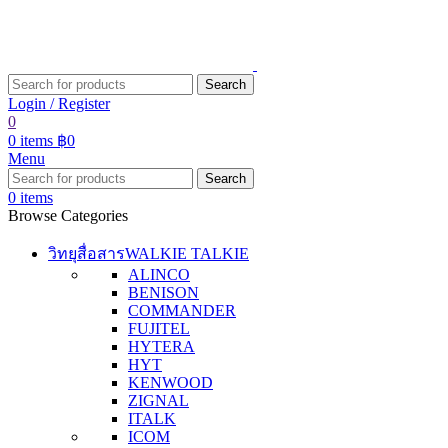
Search
Login / Register
0
0
items
฿
0
Menu
Search
0
items
Browse Categories
วิทยุสื่อสาร
WALKIE TALKIE
ALINCO
BENISON
COMMANDER
FUJITEL
HYTERA
HYT
KENWOOD
ZIGNAL
ITALK
ICOM