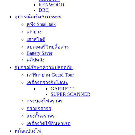
KENWOOD
DRC
อุปกรณ์เสริม
Accessory
หูฟัง Small talk
เสายาง
เสาสไลด์
แบตเตอรี่วิทยุสื่อสาร
Battery Saver
คลิปหลัง
อุปกรณ์รักษาความปลอดภัย
นาฬิกายาม Guard Tour
เครื่องตรวจจับโลหะ
GARRETT
SUPER SCANNER
กระบองไฟจราจร
กรวยจราจร
แผงกั้นจราจร
เครื่องวัดไข้อินฟาเรด
หม้อแปลงไฟ