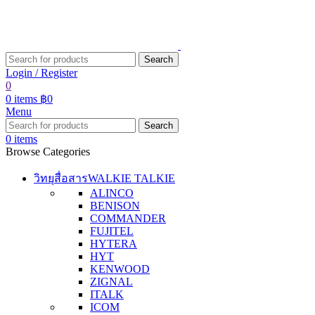
Search
Login / Register
0
0
items
฿
0
Menu
Search
0
items
Browse Categories
วิทยุสื่อสาร
WALKIE TALKIE
ALINCO
BENISON
COMMANDER
FUJITEL
HYTERA
HYT
KENWOOD
ZIGNAL
ITALK
ICOM