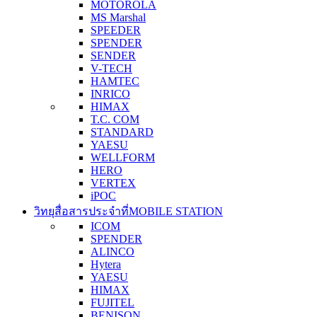
MOTOROLA
MS Marshal
SPEEDER
SPENDER
SENDER
V-TECH
HAMTEC
INRICO
HIMAX
T.C. COM
STANDARD
YAESU
WELLFORM
HERO
VERTEX
iPOC
วิทยุสื่อสารประจำที่
MOBILE STATION
ICOM
SPENDER
ALINCO
Hytera
YAESU
HIMAX
FUJITEL
BENISON