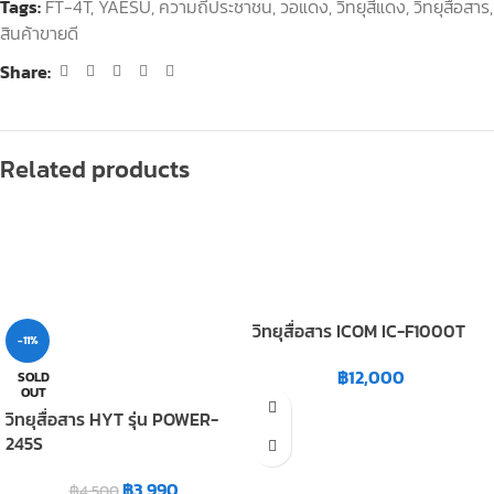
Tags:
FT-4T
,
YAESU
,
ความถี่ประชาชน
,
วอแดง
,
วิทยุสีแดง
,
วิทยุสื่อสาร
,
สินค้าขายดี
Share:
Related products
วิทยุสื่อสาร ICOM IC-F1000T
-11%
฿
12,000
SOLD
OUT
วิทยุสื่อสาร HYT รุ่น POWER-
245S
฿
3,990
฿
4,500