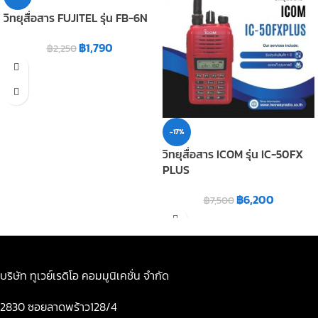
วิทยุสื่อสาร FUJITEL รุ่น FB-6N
฿
1,790
฿
2,250
-17%
วิทยุสื่อสาร ICOM รุ่น IC-50FX
PLUS
฿
6,200
฿
7,500
บริษัท ทูเวย์เรดิโอ คอมมูนิเคชั่น จำกัด
2830 ซอยลาดพร้าว128/4