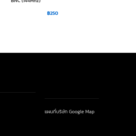
BNC (144Mhz)
BNC (145Mhz)
฿
250
"widget-
แผนที่บริษัท Google Map
าวสาร-โปรโมชั่น