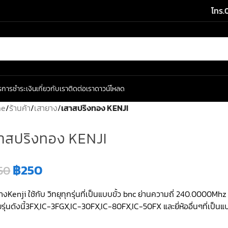
โทร.
ร
การชำระเงิน
เกี่ยวกับเรา
ติดต่อเรา
ดาวน์โหลด
me
/
ร้านค้า
/
เสายาง
/
เสาสปริงทอง KENJI
าสปริงทอง KENJI
฿
250
50
างKenji ใช้กับ วิทยุทุกรุ่นที่เป็นแบบขั้ว bnc ย่านความถี่ 240.0000M
รุ่นดังนี้3FX,IC-3FGX,IC-30FX,IC-80FX,IC-50FX และยี่ห้ออื่นๆที่เป็น