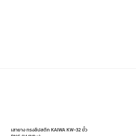
เสายาง ทรงลิปสติก KAIWA KW-32 ขั้ว
เสายาง ทรงหางห