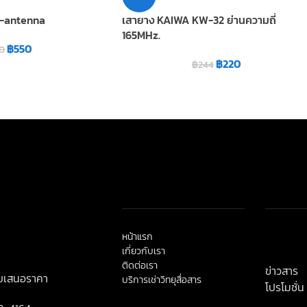
6-antenna
เสายาง KAIWA KW-32 ย่านความถี่
165MHz.
฿
550
0
฿
220
฿
244
หน้าแรก
< class=
เกี่ยวกับเรา
title">ข่
ติดต่อเรา
ข่าวสาร
ใบเสนอราคา
บริการเช่าวิทยุสื่อสาร
โปรโมชั่น