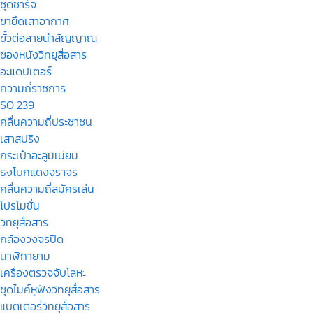
ชุดชาร์จ
ขายึดเสาอากาศ
ขั้วต่อสายนำสัญญาณ
ซองหนังวิทยุสื่อสาร
อะแดปเตอร์
ความถี่ราชการ
SO 239
คลื่นความถี่ประชาชน
เสาสปริง
กระเป๋าอะลูมิเนียม
ธงโบกแดงจราจร
คลื่นความถี่สมัครเล่น
โปรโมชั่น
วิทยุสื่อสาร
กล้องวงจรปิด
นาฬิกายาม
เครื่องตรวจจับโลหะ
ชุดไมค์หูฟังวิทยุสื่อสาร
แบตเตอรี่วิทยุสื่อสาร