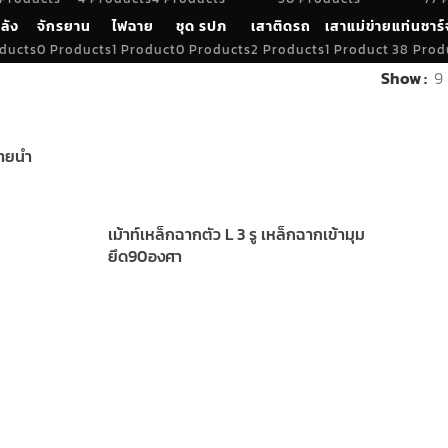
ลัง
จักรยาน
ไฟฉาย
ชุด รปภ
เสาติดรถ
เสาแม่ข่าย
แท่นชาร์
ducts
0 Products
1 Product
0 Products
2 Products
1 Product
38 Prod
Show
9
สายนำ
เม้าท์เหล็กฉากตัว L 3 รู เหล็กฉากเข้ามุม
ยึด90องศา