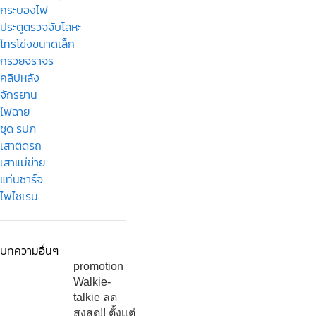
กระบองไฟ
ประตูตรวจจับโลหะ
โทรโข่งขนาดเล็ก
กรวยจราจร
คลิปหลัง
จักรยาน
ไฟฉาย
ชุด รปภ
เสาติดรถ
เสาแม่ข่าย
แท่นชาร์จ
ไฟไซเรน
บทความอื่นๆ
promotion
Walkie-
talkie ลด
สูงสุด!! ตั้งเเต่