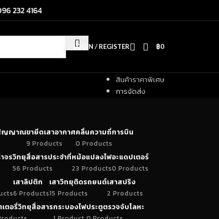
096 232 4164
LOGIN / REGISTER
฿
0
สินค้าราคาพิเศษ
การจัดส่ง
ำสัญญาณ
ขายึดเสาอากาศ
คลื่นความถี่การบิน
9 Products
0 Products
าจร
วิทยุสื่อสารประจำที่
หม้อแปลงไฟ
อะแดปเตอร์
56 Products
23 Products
0 Products
เสาลิปติก
เสาวิทยุติดรถยนต์
เสาสปริง
ucts
6 Products
15 Products
2 Products
เตอรี่วิทยุสื่อสาร
กระบองไฟ
ประตูตรวจจับโลหะ
Products
1 Product
0 Products