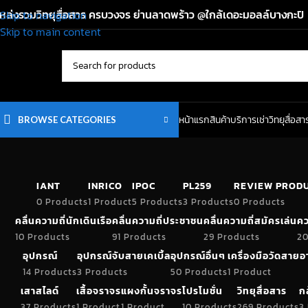
หล่งรวมวิทยุสื่อสาร ครบวงจร ย่านลาดพร้าว @ใกล้เดอะมอลล์บางกะปิ
Skip to navigation
Skip to main content
หน้าแรก
สินค้า
บริการเช่าวิทยุสื่อสา
BROWSE CATEGORIES
IANT
INRICO
IPOC
PL259
REVIEW PROD
0 Products
1 Product
5 Products
3 Products
0 Products
คลื่นความถี่นักเดินเรือ
คลื่นความถี่ประชาชน
คลื่นความถี่สมัครเล่น
คว
10 Products
91 Products
29 Products
20
อุปกรณ์
อุปกรณ์จับสายเคเบิ้ล
อุปกรณ์อื่นๆ
เครื่องมือวัดสาย
14 Products
3 Products
50 Products
1 Product
เสาสไลด์
เสื้อจราจร
แผงกั้นจราจร
โปรโมชั่น
วิทยุสื่อสาร
ก
37 Products
1 Product
1 Product
10 Products
269 Products
3