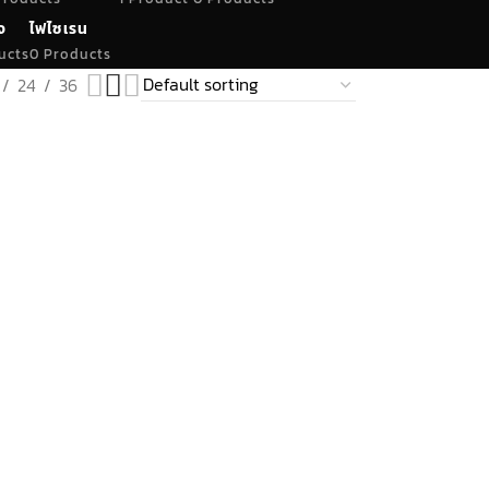
จ
ไฟไซเรน
ucts
0 Products
24
36