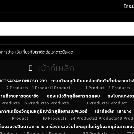
โทร.
ร
การชำระเงิน
เกี่ยวกับเรา
ติดต่อเรา
ดาวน์โหลด
เม้าท์เหล็ก
UCT
SARAMONIC
SO 239
กระเป๋าอะลูมิเนียม
กล้องติดตัว
ขั้วต่อสายน
7 Products
1 Product
1 Product
1 Product
2 Products
ามถี่ราชการ
ชุดชาร์จ
ซองหนังวิทยุสื่อสาร
ทดสอบ
ธงโบกแดงจร
 Products
15 Products
5 Products
0 Products
1 Product
อากาศ
เครื่องวัดอุณหภูมิ
เช่าวิทยุสื่อสาร
เซฟเวอร์
เม้าท์เหล็ก
เสายาง
1 Product
10 Products
24 Products
2 Products
48 Prod
ล้องวงจรปิด
นาฬิกายาม
เครื่องตรวจจับโลหะ
ชุดไมค์หูฟังวิทยุสื่อสาร
แบต
 Products
4 Products
4 Products
30 Products
77 