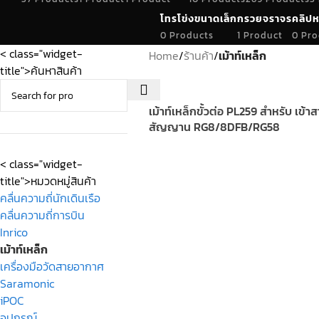
โทรโข่งขนาดเล็ก
กรวยจราจร
คลิปห
0 Products
1 Product
0 Pro
< class="widget-
Home
/
ร้านค้า
/
เม้าท์เหล็ก
title">ค้นหาสินค้า
เม้าท์เหล็กขั้วต่อ PL259 สำหรับ เข้า
สัญญาน RG8/8DFB/RG58
< class="widget-
title">หมวดหมู่สินค้า
คลื่นความถี่นักเดินเรือ
คลื่นความถี่การบิน
Inrico
เม้าท์เหล็ก
เครื่องมือวัดสายอากาศ
Saramonic
iPOC
อุปกรณ์