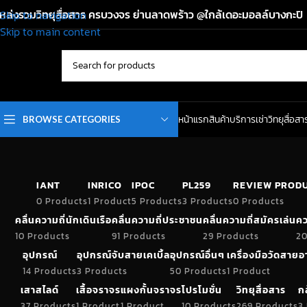
หล่งรวมวิทยุสื่อสาร ครบวงจร ย่านลาดพร้าว @ใกล้เดอะมอลล์บางกะปิ
Skip to navigation
Skip to main content
หน้าแรก
สินค้า
บริการเช่าวิทยุสื่อสา
BROWSE CATEGORIES
IANT
INRICO
IPOC
PL259
REVIEW PROD
0 Products
1 Product
5 Products
3 Products
0 Products
คลื่นความถี่นักเดินเรือ
คลื่นความถี่ประชาชน
คลื่นความถี่สมัครเล่น
คว
10 Products
91 Products
29 Products
20
อุปกรณ์
อุปกรณ์จับสายเคเบิ้ล
อุปกรณ์อื่นๆ
เครื่องมือวัดสาย
14 Products
3 Products
50 Products
1 Product
เสาสไลด์
เสื้อจราจร
แผงกั้นจราจร
โปรโมชั่น
วิทยุสื่อสาร
ก
37 Products
1 Product
1 Product
10 Products
269 Products
3