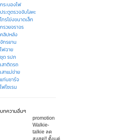
กระบองไฟ
ประตูตรวจจับโลหะ
โทรโข่งขนาดเล็ก
กรวยจราจร
คลิปหลัง
จักรยาน
ไฟฉาย
ชุด รปภ
เสาติดรถ
เสาแม่ข่าย
แท่นชาร์จ
ไฟไซเรน
บทความอื่นๆ
promotion
Walkie-
talkie ลด
สูงสุด!! ตั้งเเต่