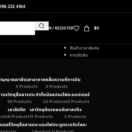
096 232 4164
LOGIN / REGISTER
฿
0
สินค้าราคาพิเศษ
การจัดส่ง
ำสัญญาณ
ขายึดเสาอากาศ
คลื่นความถี่การบิน
9 Products
0 Products
าจร
วิทยุสื่อสารประจำที่
หม้อแปลงไฟ
อะแดปเตอร์
56 Products
23 Products
0 Products
เสาลิปติก
เสาวิทยุติดรถยนต์
เสาสปริง
ucts
6 Products
15 Products
2 Products
เตอรี่วิทยุสื่อสาร
กระบองไฟ
ประตูตรวจจับโลหะ
Products
1 Product
0 Products