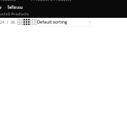
จ
ไฟไซเรน
ucts
0 Products
24
36