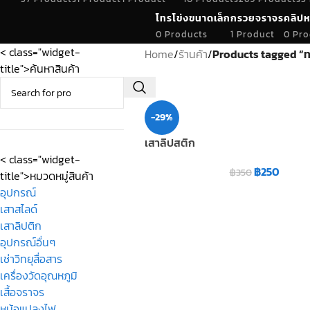
โทรโข่งขนาดเล็ก
กรวยจราจร
คลิปห
0 Products
1 Product
0 Pro
< class="widget-
Home
/
ร้านค้า
/
Products tagged “ท
title">ค้นหาสินค้า
-29%
เสาลิปสติก
< class="widget-
฿
250
฿
350
title">หมวดหมู่สินค้า
อุปกรณ์
เสาสไลด์
เสาลิปติก
อุปกรณ์อื่นๆ
เช่าวิทยุสื่อสาร
เครื่องวัดอุณหภูมิ
เสื้อจราจร
หม้อแปลงไฟ