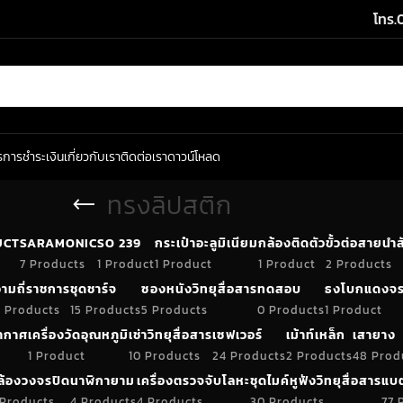
โทร.
ร
การชำระเงิน
เกี่ยวกับเรา
ติดต่อเรา
ดาวน์โหลด
ทรงลิปสติก
UCT
SARAMONIC
SO 239
กระเป๋าอะลูมิเนียม
กล้องติดตัว
ขั้วต่อสายน
7 Products
1 Product
1 Product
1 Product
2 Products
ามถี่ราชการ
ชุดชาร์จ
ซองหนังวิทยุสื่อสาร
ทดสอบ
ธงโบกแดงจร
 Products
15 Products
5 Products
0 Products
1 Product
อากาศ
เครื่องวัดอุณหภูมิ
เช่าวิทยุสื่อสาร
เซฟเวอร์
เม้าท์เหล็ก
เสายาง
1 Product
10 Products
24 Products
2 Products
48 Prod
ล้องวงจรปิด
นาฬิกายาม
เครื่องตรวจจับโลหะ
ชุดไมค์หูฟังวิทยุสื่อสาร
แบต
 Products
4 Products
4 Products
30 Products
77 