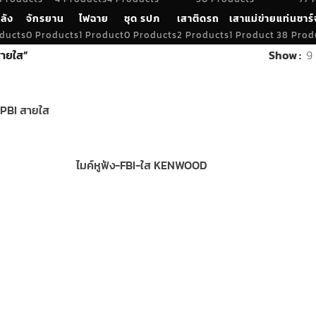
ลัง
จักรยาน
ไฟฉาย
ชุด รปภ
เสาติดรถ
เสาแม่ข่าย
แท่นชาร์
ducts
0 Products
1 Product
0 Products
2 Products
1 Product
38 Prod
สายใส”
Show
9
RPBI สายใส
ไมค์หูฟัง-FBI-ใส KENWOOD