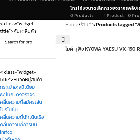
โทรโข่งขนาดเล็ก
กรวยจราจร
คลิปห
0 Products
1 Product
0 Pro
< class="widget-
Home
/
ร้านค้า
/
Products tagged “
title">ค้นหาสินค้า
ไมค์ หูฟัง KYOWA YAESU VX-150 
< class="widget-
title">หมวดหมู่สินค้า
กระเป๋าอะลูมิเนียม
ธงโบกแดงจราจร
คลื่นความถี่สมัครเล่น
โปรโมชั่น
คลื่นความถี่นักเดินเรือ
คลื่นความถี่การบิน
Inrico
เม้าท์เหล็ก