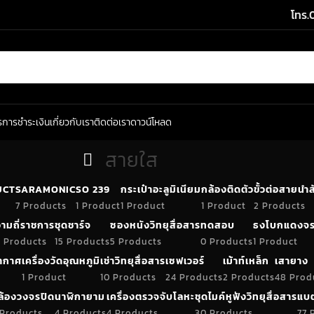
โทร.
ร
การชำระเงิน
เกี่ยวกับเรา
ติดต่อเรา
ดาวน์โหลด
สายใส
UCT
SARAMONIC
SO 239
กระเป๋าอะลูมิเนียม
กล้องติดตัว
ขั้วต่อสายน
7 Products
1 Product
1 Product
1 Product
2 Products
ามถี่ราชการ
ชุดชาร์จ
ซองหนังวิทยุสื่อสาร
ทดสอบ
ธงโบกแดงจร
 Products
15 Products
5 Products
0 Products
1 Product
อากาศ
เครื่องวัดอุณหภูมิ
เช่าวิทยุสื่อสาร
เซฟเวอร์
เม้าท์เหล็ก
เสายาง
1 Product
10 Products
24 Products
2 Products
48 Prod
ล้องวงจรปิด
นาฬิกายาม
เครื่องตรวจจับโลหะ
ชุดไมค์หูฟังวิทยุสื่อสาร
แบต
 Products
4 Products
4 Products
30 Products
77 