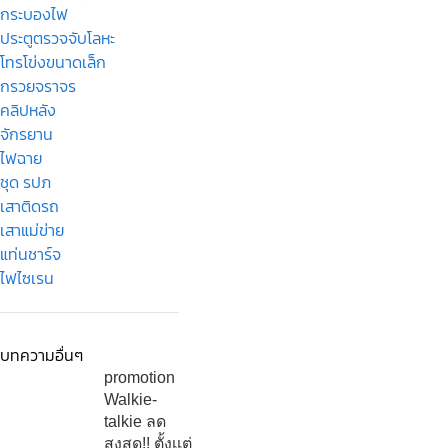
กระบองไฟ
ประตูตรวจจับโลหะ
โทรโข่งขนาดเล็ก
กรวยจราจร
คลิปหลัง
จักรยาน
ไฟฉาย
ชุด รปภ
เสาติดรถ
เสาแม่ข่าย
แท่นชาร์จ
ไฟไซเรน
บทความอื่นๆ
promotion
Walkie-
talkie ลด
สูงสุด!! ตั้งเเต่