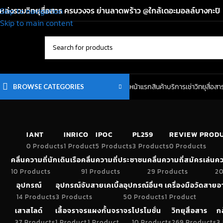
หล่งรวมวิทยุสื่อสาร ครบวงจร ย่านลาดพร้าว @ใกล้เดอะมอลล์บางกะปิ
Skip to navigation
Skip to main content
หน้าแรก
สินค้า
บริการเช่าวิทยุสื่อสา
BROWSE CATEGORIES
IANT
INRICO
IPOC
PL259
REVIEW PROD
0 Products
1 Product
5 Products
3 Products
0 Products
คลื่นความถี่นักเดินเรือ
คลื่นความถี่ประชาชน
คลื่นความถี่สมัครเล่น
คว
10 Products
91 Products
29 Products
20
อุปกรณ์
อุปกรณ์จับสายเคเบิ้ล
อุปกรณ์อื่นๆ
เครื่องมือวัดสาย
14 Products
3 Products
50 Products
1 Product
เสาสไลด์
เสื้อจราจร
แผงกั้นจราจร
โปรโมชั่น
วิทยุสื่อสาร
ก
37 Products
1 Product
1 Product
10 Products
269 Products
3