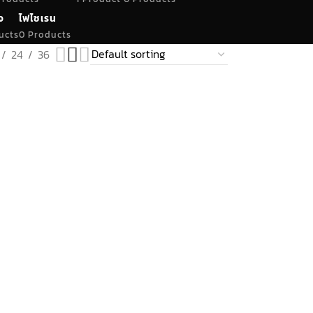
จ
ไฟไซเรน
ucts
0 Products
24
36