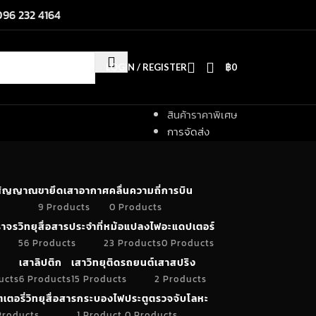
096 232 4164
LOGIN / REGISTER
฿
0
สินค้าราคาพิเศษ
การจัดส่ง
ำสัญญาณ
ขายึดเสาอากาศ
คลื่นความถี่การบิน
9 Products
0 Products
าจร
วิทยุสื่อสารประจำที่
หม้อแปลงไฟ
อะแดปเตอร์
56 Products
23 Products
0 Products
เสาลิปติก
เสาวิทยุติดรถยนต์
เสาสปริง
ucts
6 Products
15 Products
2 Products
เตอรี่วิทยุสื่อสาร
กระบองไฟ
ประตูตรวจจับโลหะ
Products
1 Product
0 Products