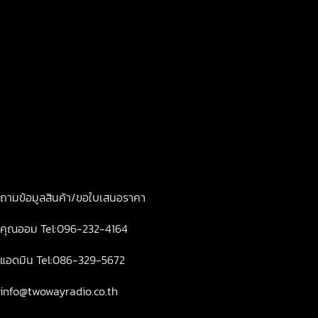
เขตบางกะปิ กรุงเทพฯ10240
เปิดทำการ จันทร์-ศุกร์ 8.00-18.00
ถามข้อมูลสินค้า/ขอใบเสนอราคา
คุณออม Tel:096-232-4164
แอดมิน Tel:086-329-5672
info@twowayradio.co.th