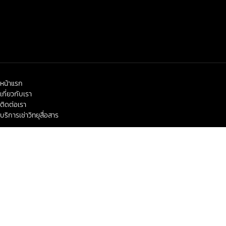
หน้าแรก
เกี่ยวกับเรา
ติดต่อเรา
บริการเช่าวิทยุสื่อสาร
< class="widget-title">ข่าวสาร-โปรโมชั่น