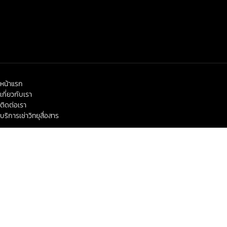
หน้าแรก
เกี่ยวกับเรา
ติดต่อเรา
บริการเช่าวิทยุสื่อสาร
< class="widget-title">ข่าวสาร-โปรโมชั่น