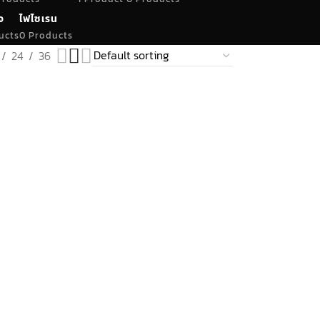
จ
ไฟไซเรน
ucts
0 Products
24
36