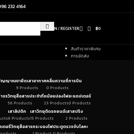
096 232 4164
LOGIN / REGISTER
฿
0
สินค้าราคาพิเศษ
การจัดส่ง
ำสัญญาณ
ขายึดเสาอากาศ
คลื่นความถี่การบิน
9 Products
0 Products
าจร
วิทยุสื่อสารประจำที่
หม้อแปลงไฟ
อะแดปเตอร์
56 Products
23 Products
0 Products
เสาลิปติก
เสาวิทยุติดรถยนต์
เสาสปริง
ucts
6 Products
15 Products
2 Products
เตอรี่วิทยุสื่อสาร
กระบองไฟ
ประตูตรวจจับโลหะ
Products
1 Product
0 Products