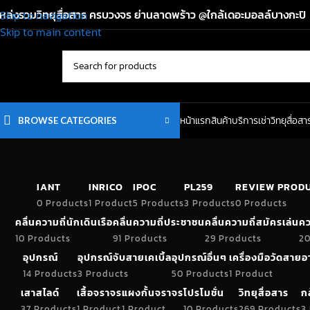
หล่งรวมวิทยุสื่อสาร ครบวงจร ย่านลาดพร้าว @ใกล้เดอะมอลล์บางกะปิ
Skip to navigation
Skip to main content
หน้าแรก
สินค้า
บริการเช่าวิทยุสื่อสา
BROWSE CATEGORIES
IANT
INRICO
IPOC
PL259
REVIEW PROD
0 Products
1 Product
5 Products
3 Products
0 Products
คลื่นความถี่นักเดินเรือ
คลื่นความถี่ประชาชน
คลื่นความถี่สมัครเล่น
คว
10 Products
91 Products
29 Products
20
อุปกรณ์
อุปกรณ์จับสายเคเบิ้ล
อุปกรณ์อื่นๆ
เครื่องมือวัดสาย
14 Products
3 Products
50 Products
1 Product
เสาสไลด์
เสื้อจราจร
แผงกั้นจราจร
โปรโมชั่น
วิทยุสื่อสาร
ก
37 Products
1 Product
1 Product
10 Products
269 Products
3