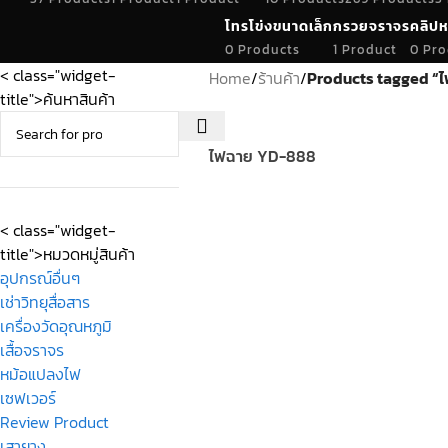
โทรโข่งขนาดเล็ก
กรวยจราจร
คลิปห
0 Products
1 Product
0 Pro
< class="widget-
Home
/
ร้านค้า
/
Products tagged “
title">ค้นหาสินค้า
ไฟฉาย YD-888
< class="widget-
title">หมวดหมู่สินค้า
อุปกรณ์อื่นๆ
เช่าวิทยุสื่อสาร
เครื่องวัดอุณหภูมิ
เสื้อจราจร
หม้อแปลงไฟ
เซฟเวอร์
Review Product
เสายาง