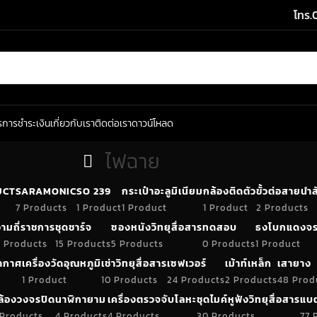
โทร.
ร
การชำระเงิน
เกี่ยวกับเรา
ติดต่อเรา
ดาวน์โหลด
ไฟฉาย
UCT
SARAMONIC
SO 239
กระเป๋าอะลูมิเนียม
กล้องติดตัว
ขั้วต่อสายน
7 Products
1 Product
1 Product
1 Product
2 Products
ามถี่ราชการ
ชุดชาร์จ
ซองหนังวิทยุสื่อสาร
ทดสอบ
ธงโบกแดงจร
 Products
15 Products
5 Products
0 Products
1 Product
อากาศ
เครื่องวัดอุณหภูมิ
เช่าวิทยุสื่อสาร
เซฟเวอร์
เม้าท์เหล็ก
เสายาง
1 Product
10 Products
24 Products
2 Products
48 Prod
ล้องวงจรปิด
นาฬิกายาม
เครื่องตรวจจับโลหะ
ชุดไมค์หูฟังวิทยุสื่อสาร
แบต
 Products
4 Products
4 Products
30 Products
77 