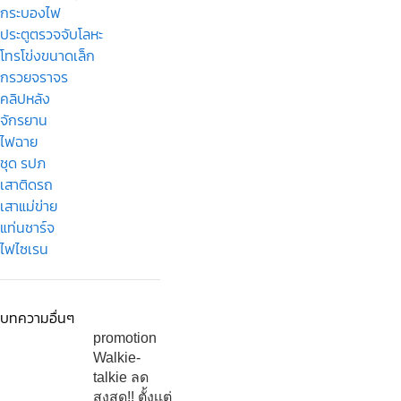
กระบองไฟ
ประตูตรวจจับโลหะ
โทรโข่งขนาดเล็ก
กรวยจราจร
คลิปหลัง
จักรยาน
ไฟฉาย
ชุด รปภ
เสาติดรถ
เสาแม่ข่าย
แท่นชาร์จ
ไฟไซเรน
บทความอื่นๆ
promotion
Walkie-
talkie ลด
สูงสุด!! ตั้งเเต่