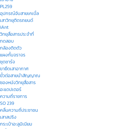
PL259
อุปกรณ์จับสายเคเบิ้ล
เสาวิทยุติดรถยนต์
iAnt
วิทยุสื่อสารประจำที่
ทดสอบ
กล้องติดตัว
แผงกั้นจราจร
ชุดชาร์จ
ขายึดเสาอากาศ
ขั้วต่อสายนำสัญญาณ
ซองหนังวิทยุสื่อสาร
อะแดปเตอร์
ความถี่ราชการ
SO 239
คลื่นความถี่ประชาชน
เสาสปริง
กระเป๋าอะลูมิเนียม