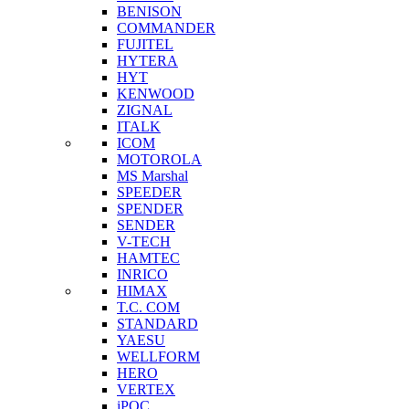
BENISON
COMMANDER
FUJITEL
HYTERA
HYT
KENWOOD
ZIGNAL
ITALK
ICOM
MOTOROLA
MS Marshal
SPEEDER
SPENDER
SENDER
V-TECH
HAMTEC
INRICO
HIMAX
T.C. COM
STANDARD
YAESU
WELLFORM
HERO
VERTEX
iPOC