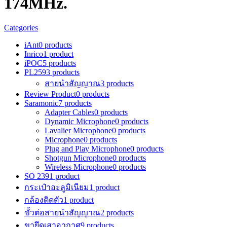
174MHz.
Categories
iAnt
0 products
Inrico
1 product
iPOC
5 products
PL259
3 products
สายนำสัญญาณ
3 products
Review Product
0 products
Saramonic
7 products
Adapter Cables
0 products
Dynamic Microphone
0 products
Lavalier Microphone
0 products
Microphone
0 products
Plug and Play Microphone
0 products
Shotgun Microphone
0 products
Wireless Microphone
0 products
SO 239
1 product
กระเป๋าอะลูมิเนียม
1 product
กล้องติดตัว
1 product
ขั้วต่อสายนำสัญญาณ
2 products
ขายึดเสาอากาศ
9 products