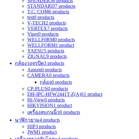
SPENDER
36 products
STANDARD
7 products
T.C. COM
6 products
test
0 products
V-TECH
2 products
VERTEX
7 products
Viper
0 products
WELLF0RM
0 products
WELLFORM
1 product
YAESU
5 products
ZIGNAL
9 products
กล้องวงจรปิด
3 products
Amorn
0 products
CAMERA
0 products
กล้อง
0 products
CP-PLUS
0 products
DH-IPC-HFW2441T-Z(A)S
1 product
Hi-View
0 products
HIKVISION
1 product
เครื่องสแกนนิ้ว
0 products
นาฬิกายาม
4 products
HIP
3 products
JWM
1 product
เครื่องตรวจจับโลหะ
4 products