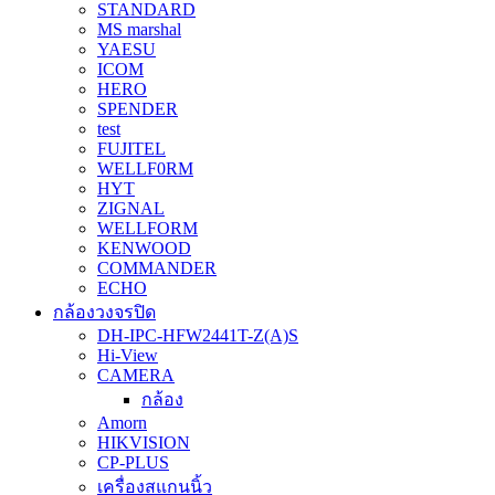
STANDARD
MS marshal
YAESU
ICOM
HERO
SPENDER
test
FUJITEL
WELLF0RM
HYT
ZIGNAL
WELLFORM
KENWOOD
COMMANDER
ECHO
กล้องวงจรปิด
DH-IPC-HFW2441T-Z(A)S
Hi-View
CAMERA
กล้อง
Amorn
HIKVISION
CP-PLUS
เครื่องสแกนนิ้ว