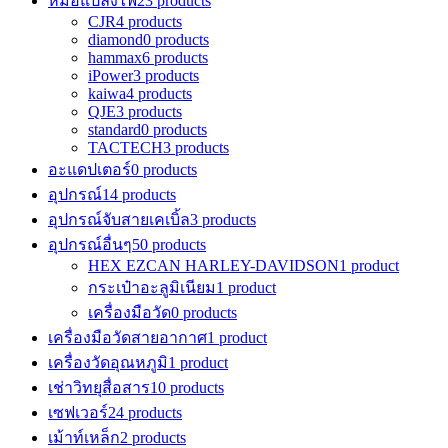
หม้อแปลงไฟ
23 products
CJR
4 products
diamond
0 products
hammax
6 products
iPower
3 products
kaiwa
4 products
QJE
3 products
standard
0 products
TACTECH
3 products
อะแดปเตอร์
0 products
อุปกรณ์
14 products
อุปกรณ์จับสายเคเบิ้ล
3 products
อุปกรณ์อื่นๆ
50 products
HEX EZCAN HARLEY-DAVIDSON
1 product
กระเป๋าอะลูมิเนียม
1 product
เครื่องมือวัด
0 products
เครื่องมือวัดสายอากาศ
1 product
เครื่องวัดอุณหภูมิ
1 product
เช่าวิทยุสื่อสาร
10 products
เซฟเวอร์
24 products
เม้าท์เหล็ก
2 products