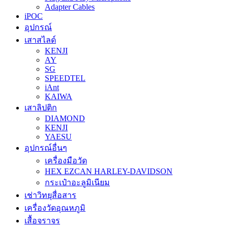
Adapter Cables
iPOC
อุปกรณ์
เสาสไลด์
KENJI
AY
SG
SPEEDTEL
iAnt
KAIWA
เสาลิปติก
DIAMOND
KENJI
YAESU
อุปกรณ์อื่นๆ
เครื่องมือวัด
HEX EZCAN HARLEY-DAVIDSON
กระเป๋าอะลูมิเนียม
เช่าวิทยุสื่อสาร
เครื่องวัดอุณหภูมิ
เสื้อจราจร