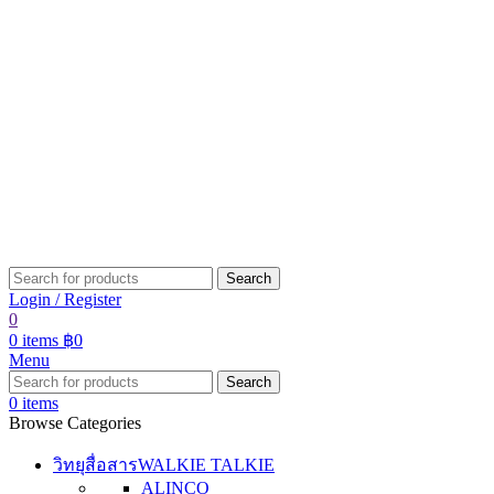
Search
Login / Register
0
0
items
฿
0
Menu
Search
0
items
Browse Categories
วิทยุสื่อสาร
WALKIE TALKIE
ALINCO