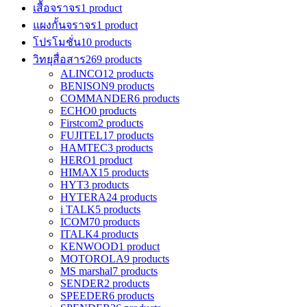
เสื้อจราจร
1 product
แผงกั้นจราจร
1 product
โปรโมชั่น
10 products
วิทยุสื่อสาร
269 products
ALINCO
12 products
BENISON
9 products
COMMANDER
6 products
ECHO
0 products
Firstcom
2 products
FUJITEL
17 products
HAMTEC
3 products
HERO
1 product
HIMAX
15 products
HYT
3 products
HYTERA
24 products
i TALK
5 products
ICOM
70 products
ITALK
4 products
KENWOOD
1 product
MOTOROLA
9 products
MS marshal
7 products
SENDER
2 products
SPEEDER
6 products