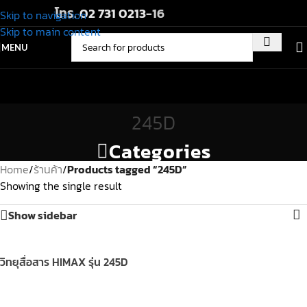
โทร.
02 731 0213
-16
Skip to navigation
Skip to main content
MENU
245D
Categories
Home
/
ร้านค้า
/
Products tagged “245D”
Showing the single result
Show sidebar
วิทยุสื่อสาร HIMAX รุ่น 245D