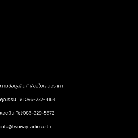
เขตบางกะปิ กรุงเทพฯ10240
เปิดทำการ จันทร์-ศุกร์ 8.00-18.00
ถามข้อมูลสินค้า/ขอใบเสนอราคา
คุณออม Tel:096-232-4164
แอดมิน Tel:086-329-5672
info@twowayradio.co.th