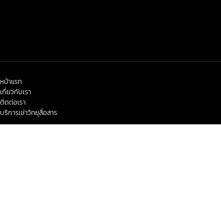
หน้าแรก
เกี่ยวกับเรา
ติดต่อเรา
บริการเช่าวิทยุสื่อสาร
< class="widget-title">ข่าวสาร-โปรโมชั่น