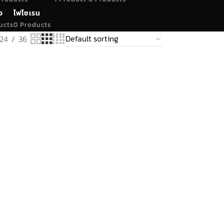
จ
ไฟไซเรน
ucts
0 Products
24
36