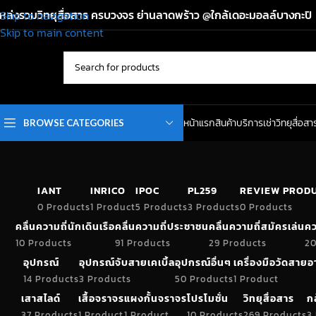
หล่งรวมวิทยุสื่อสาร ครบวงจร ย่านลาดพร้าว @ใกล้เดอะมอลล์บางกะปิ
Skip to navigation
Skip to main content
หน้าแรก
สินค้า
บริการเช่าวิทยุสื่อสา
BROWSE CATEGORIES
IANT
INRICO
IPOC
PL259
REVIEW PROD
0 Products
1 Product
5 Products
3 Products
0 Products
คลื่นความถี่นักเดินเรือ
คลื่นความถี่ประชาชน
คลื่นความถี่สมัครเล่น
คว
10 Products
91 Products
29 Products
20
อุปกรณ์
อุปกรณ์จับสายเคเบิ้ล
อุปกรณ์อื่นๆ
เครื่องมือวัดสาย
14 Products
3 Products
50 Products
1 Product
เสาสไลด์
เสื้อจราจร
แผงกั้นจราจร
โปรโมชั่น
วิทยุสื่อสาร
ก
37 Products
1 Product
1 Product
10 Products
269 Products
3