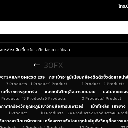
โทร.
ร
การชำระเงิน
เกี่ยวกับเรา
ติดต่อเรา
ดาวน์โหลด
30FX
UCT
SARAMONIC
SO 239
กระเป๋าอะลูมิเนียม
กล้องติดตัว
ขั้วต่อสายน
7 Products
1 Product
1 Product
1 Product
2 Products
ามถี่ราชการ
ชุดชาร์จ
ซองหนังวิทยุสื่อสาร
ทดสอบ
ธงโบกแดงจร
 Products
15 Products
5 Products
0 Products
1 Product
อากาศ
เครื่องวัดอุณหภูมิ
เช่าวิทยุสื่อสาร
เซฟเวอร์
เม้าท์เหล็ก
เสายาง
1 Product
10 Products
24 Products
2 Products
48 Prod
ล้องวงจรปิด
นาฬิกายาม
เครื่องตรวจจับโลหะ
ชุดไมค์หูฟังวิทยุสื่อสาร
แบต
 Products
4 Products
4 Products
30 Products
77 