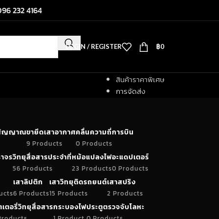
096 232 4164
LOGIN / REGISTER
฿
0
สินค้าราคาพิเศษ
การจัดส่ง
ำสัญญาณ
ขายึดเสาอากาศ
คลื่นความถี่การบิน
9 Products
0 Products
าจร
วิทยุสื่อสารประจำที่
หม้อแปลงไฟ
อะแดปเตอร์
56 Products
23 Products
0 Products
เสาลิปติก
เสาวิทยุติดรถยนต์
เสาสปริง
ucts
6 Products
15 Products
2 Products
เตอรี่วิทยุสื่อสาร
กระบองไฟ
ประตูตรวจจับโลหะ
Products
1 Product
0 Products