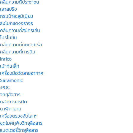
คลื่นความถี่ประชาชน
เสาสปริง
กระเป๋าอะลูมิเนียม
ธงโบกแดงจราจร
คลื่นความถี่สมัครเล่น
โปรโมชั่น
คลื่นความถี่นักเดินเรือ
คลื่นความถี่การบิน
Inrico
เม้าท์เหล็ก
เครื่องมือวัดสายอากาศ
Saramonic
iPOC
วิทยุสื่อสาร
กล้องวงจรปิด
นาฬิกายาม
เครื่องตรวจจับโลหะ
ชุดไมค์หูฟังวิทยุสื่อสาร
แบตเตอรี่วิทยุสื่อสาร