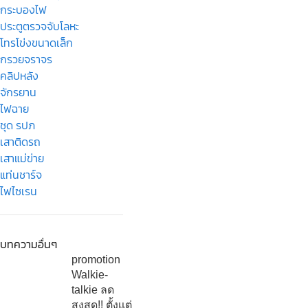
กระบองไฟ
ประตูตรวจจับโลหะ
โทรโข่งขนาดเล็ก
กรวยจราจร
คลิปหลัง
จักรยาน
ไฟฉาย
ชุด รปภ
เสาติดรถ
เสาแม่ข่าย
แท่นชาร์จ
ไฟไซเรน
บทความอื่นๆ
promotion
Walkie-
talkie ลด
สูงสุด!! ตั้งเเต่