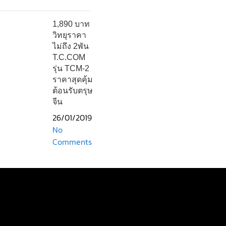
1,890 บาท
วิทยุราคา
ไม่ถึง 2พัน
T.C.COM
รุ่น TCM-2
ราคาสุดคุ้ม
ต้อนรับตรุษ
จีน
26/01/2019
No
Comments
บริษัท ทูเวย์เรดิโอ คอมมูนิเคชั่น จำกัด
2830 ซอยลาดพร้าว128/4