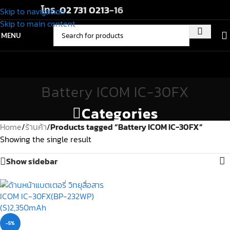
โทร.
02 731 0213
-16
Skip to navigation
Skip to main content
MENU
Battery ICOM IC-30FX
Categories
Home
/
ร้านค้า
/
Products tagged “Battery ICOM IC-30FX”
Showing the single result
Show sidebar
-5%