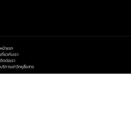
หน้าแรก
เกี่ยวกับเรา
ติดต่อเรา
บริการเช่าวิทยุสื่อสาร
< class="widget-title">ข่าวสาร-โปรโมชั่น