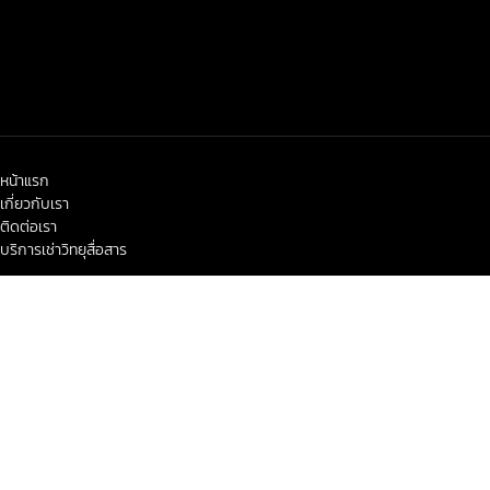
หน้าแรก
เกี่ยวกับเรา
ติดต่อเรา
บริการเช่าวิทยุสื่อสาร
< class="widget-title">ข่าวสาร-โปรโมชั่น