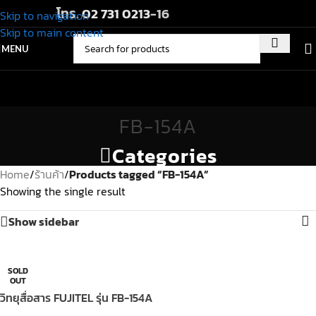
โทร.
02 731 0213
-16
Skip to navigation
Skip to main content
MENU
FB-154A
Categories
Home
/
ร้านค้า
/
Products tagged “FB-154A”
Showing the single result
Show sidebar
SOLD
OUT
วิทยุสื่อสาร FUJITEL รุ่น FB-154A