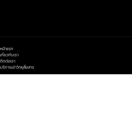
หน้าแรก
เกี่ยวกับเรา
ติดต่อเรา
บริการเช่าวิทยุสื่อสาร
< class="widget-title">ข่าวสาร-โปรโมชั่น