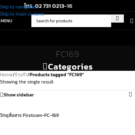
โทร.
02 731 0213
-16
Skip to navigation
Skip to main content
MENU
FC169
Categories
Home
/
ร้านค้า
/
Products tagged “FC169”
Showing the single result
Show sidebar
วิทยุสื่อสาร Firstcom-FC-169