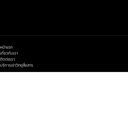
หน้าแรก
เกี่ยวกับเรา
ติดต่อเรา
บริการเช่าวิทยุสื่อสาร
< class="widget-title">ข่าวสาร-โปรโมชั่น