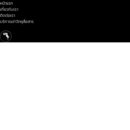
หน้าแรก
เกี่ยวกับเรา
ติดต่อเรา
บริการเช่าวิทยุสื่อสาร
< class="widget-title">ข่าวสาร-โปรโมชั่น
ข่าวสาร
โปรโมชั่น
แผนที่บริษัท Google Map