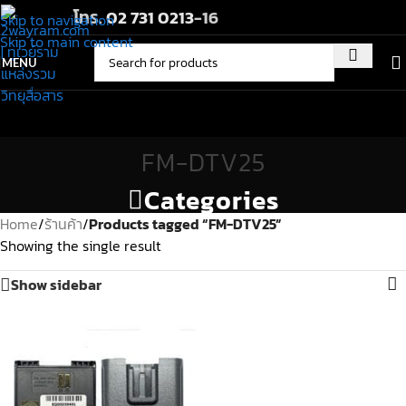
โทร.
02 731 0213
-16
Skip to navigation
Skip to main content
MENU
FM-DTV25
Categories
Home
/
ร้านค้า
/
Products tagged “FM-DTV25”
Showing the single result
Show sidebar