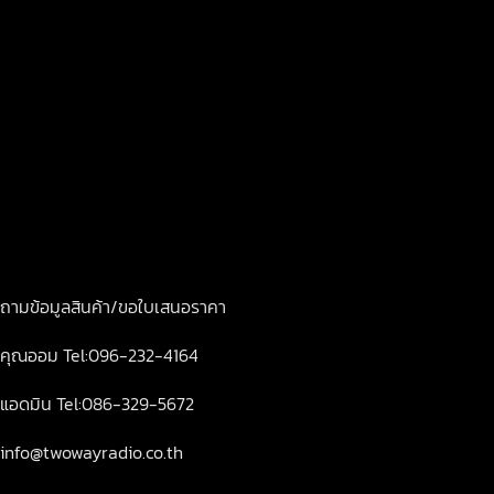
เขตบางกะปิ กรุงเทพฯ10240
เปิดทำการ จันทร์-ศุกร์ 8.00-18.00
ถามข้อมูลสินค้า/ขอใบเสนอราคา
คุณออม Tel:096-232-4164
แอดมิน Tel:086-329-5672
info@twowayradio.co.th