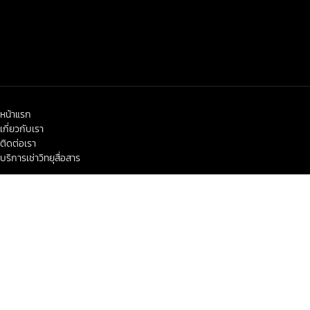
หน้าแรก
เกี่ยวกับเรา
ติดต่อเรา
บริการเช่าวิทยุสื่อสาร
< class="widget-title">ข่าวสาร-โปรโมชั่น