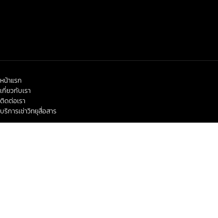
หน้าแรก
เกี่ยวกับเรา
ติดต่อเรา
บริการเช่าวิทยุสื่อสาร
< class="widget-title">ข่าวสาร-โปรโมชั่น