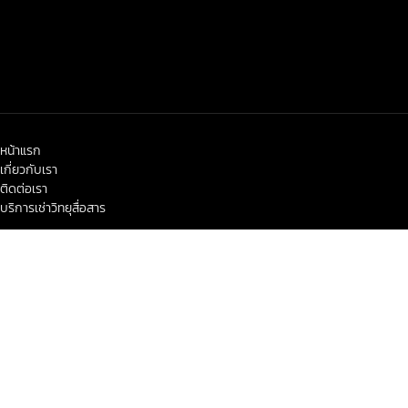
หน้าแรก
เกี่ยวกับเรา
ติดต่อเรา
บริการเช่าวิทยุสื่อสาร
< class="widget-title">ข่าวสาร-โปรโมชั่น