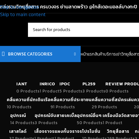
หล่งรวมวิทยุสื่อสาร ครบวงจร ย่านลาดพร้าว @ใกล้เดอะมอลล์บางกะปิ
Skip to navigation
Skip to main content
หน้าแรก
สินค้า
บริการเช่าวิทยุสื่อสา
BROWSE CATEGORIES
IANT
INRICO
IPOC
PL259
REVIEW PROD
0 Products
1 Product
5 Products
3 Products
0 Products
คลื่นความถี่นักเดินเรือ
คลื่นความถี่ประชาชน
คลื่นความถี่สมัครเล่น
คว
10 Products
91 Products
29 Products
20
อุปกรณ์
อุปกรณ์จับสายเคเบิ้ล
อุปกรณ์อื่นๆ
เครื่องมือวัดสาย
14 Products
3 Products
50 Products
1 Product
เสาสไลด์
เสื้อจราจร
แผงกั้นจราจร
โปรโมชั่น
วิทยุสื่อสาร
ก
37 Products
1 Product
1 Product
10 Products
269 Products
3