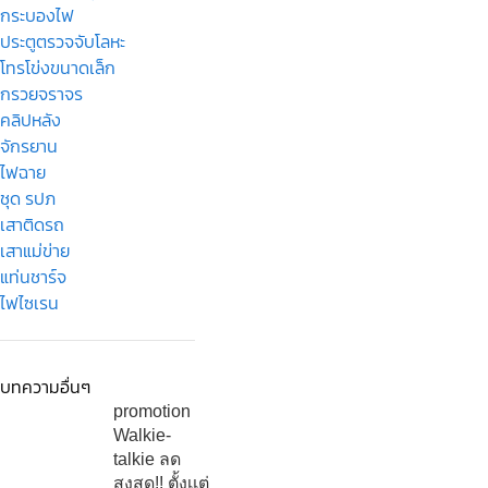
กระบองไฟ
ประตูตรวจจับโลหะ
โทรโข่งขนาดเล็ก
กรวยจราจร
คลิปหลัง
จักรยาน
ไฟฉาย
ชุด รปภ
เสาติดรถ
เสาแม่ข่าย
แท่นชาร์จ
ไฟไซเรน
บทความอื่นๆ
promotion
Walkie-
talkie ลด
สูงสุด!! ตั้งเเต่