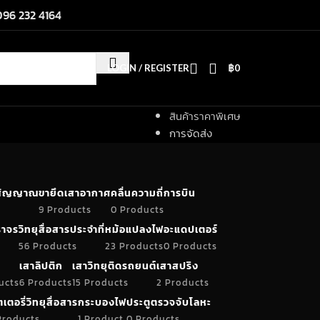
096 232 4164
LOGIN / REGISTER
฿
0
สินค้าราคาพิเศษ
การจัดส่ง
ำสัญญาณ
ขายึดเสาอากาศ
คลื่นความถี่การบิน
9 Products
0 Products
าจร
วิทยุสื่อสารประจำที่
หม้อแปลงไฟ
อะแดปเตอร์
56 Products
23 Products
0 Products
เสาลิปติก
เสาวิทยุติดรถยนต์
เสาสปริง
ucts
6 Products
15 Products
2 Products
เตอรี่วิทยุสื่อสาร
กระบองไฟ
ประตูตรวจจับโลหะ
Products
1 Product
0 Products