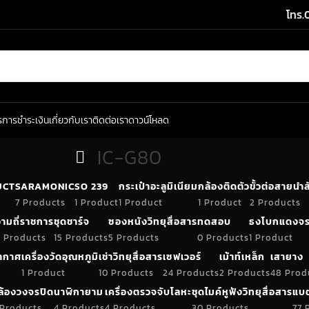
โทร.
ร
การชำระเงิน
เกี่ยวกับเรา
ติดต่อเรา
ดาวน์โหลด
IC-G80
UCT
SARAMONIC
SO 239
กระเป๋าอะลูมิเนียม
กล้องติดตัว
ขั้วต่อสายน
7 Products
1 Product
1 Product
1 Product
2 Products
ามถี่ราชการ
ชุดชาร์จ
ซองหนังวิทยุสื่อสาร
ทดสอบ
ธงโบกแดงจร
 Products
15 Products
5 Products
0 Products
1 Product
อากาศ
เครื่องวัดอุณหภูมิ
เช่าวิทยุสื่อสาร
เซฟเวอร์
เม้าท์เหล็ก
เสายาง
1 Product
10 Products
24 Products
2 Products
48 Prod
ล้องวงจรปิด
นาฬิกายาม
เครื่องตรวจจับโลหะ
ชุดไมค์หูฟังวิทยุสื่อสาร
แบต
 Products
4 Products
4 Products
30 Products
77 