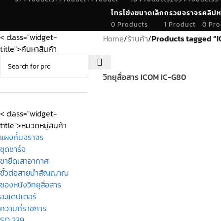
โทรโข่งขนาดเล็ก
กรวยจราจร
คลิปห
0 Products
1 Product
0 Pro
< class="widget-
Home
/
ร้านค้า
/
Products tagged “
title">ค้นหาสินค้า
วิทยุสื่อสาร ICOM IC-G80
< class="widget-
title">หมวดหมู่สินค้า
แผงกั้นจราจร
ชุดชาร์จ
ขายึดเสาอากาศ
ขั้วต่อสายนำสัญญาณ
ซองหนังวิทยุสื่อสาร
อะแดปเตอร์
ความถี่ราชการ
SO 239