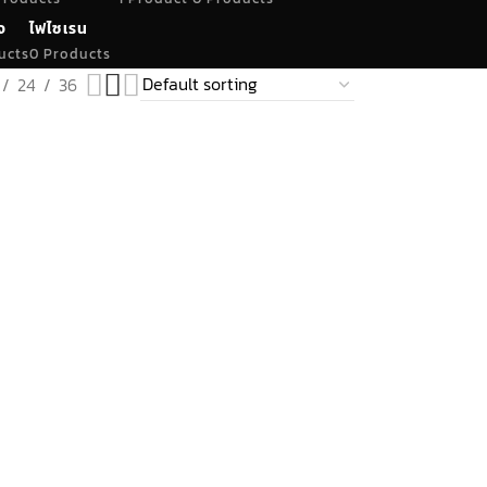
จ
ไฟไซเรน
ucts
0 Products
24
36