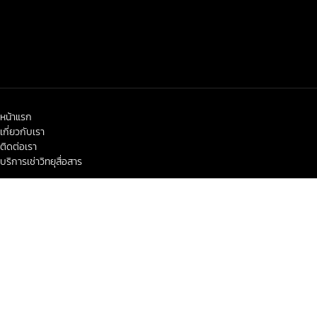
หน้าแรก
เกี่ยวกับเรา
ติดต่อเรา
บริการเช่าวิทยุสื่อสาร
< class="widget-title">ข่าวสาร-โปรโมชั่น