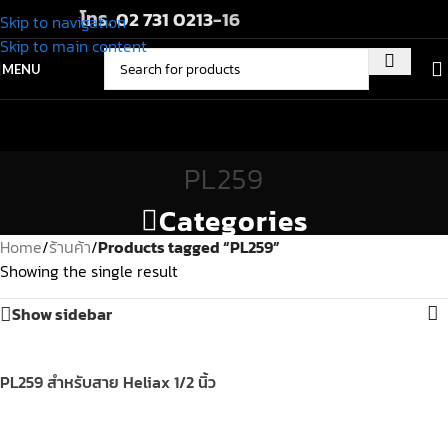
โทร.
02 731 0213
-16
Skip to navigation
Skip to main content
MENU
PL259
Categories
Home
/
ร้านค้า
/
Products tagged “PL259”
Showing the single result
Show sidebar
PL259 สำหรับสาย Heliax 1/2 นิ้ว